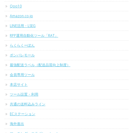
Qoo10
Amazon.co.jp
LINE活用・LSEG
RPP運用自動化ツール「RAT」
らくらくーぽん
ポンパレモール
最強配送ラベル（配送品質向上制度）
会員専用ツール
本店サイト
ツール設置・利用
共通の送料込みライン
ECステーション
海外進出