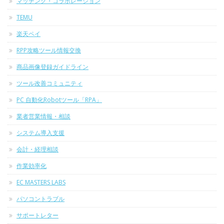
マッチング・コラボレーション
TEMU
楽天ペイ
RPP攻略ツール情報交換
商品画像登録ガイドライン
ツール改善コミュニティ
PC 自動化Robotツール「RPA」
業者営業情報・相談
システム導入支援
会計・経理相談
作業効率化
EC MASTERS LABS
パソコントラブル
サポートレター