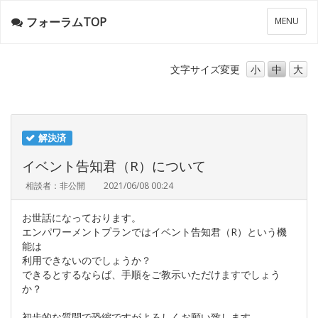
フォーラムTOP
メ
MENU
ニ
ュ
ー
文字サイズ
変更
小
中
大
解決済
イベント告知君（R）について
相談者：非公開
2021/06/08 00:24
お世話になっております。
エンパワーメントプランではイベント告知君（R）という機
能は
利用できないのでしょうか？
できるとするならば、手順をご教示いただけますでしょう
か？
初歩的な質問で恐縮ですがよろしくお願い致します。