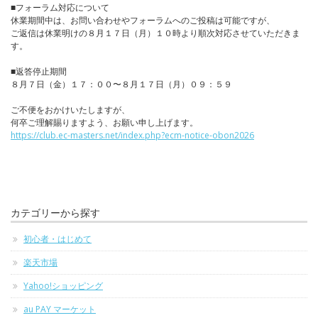
■フォーラム対応について
休業期間中は、お問い合わせやフォーラムへのご投稿は可能ですが、
ご返信は休業明けの８月１７日（月）１０時より順次対応させていただきま
す。
■返答停止期間
８月７日（金）１７：００〜８月１７日（月）０９：５９
ご不便をおかけいたしますが、
何卒ご理解賜りますよう、お願い申し上げます。
https://club.ec-masters.net/index.php?ecm-notice-obon2026
カテゴリーから探す
初心者・はじめて
楽天市場
Yahoo!ショッピング
au PAY マーケット