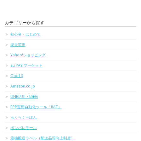
カテゴリーから探す
初心者・はじめて
楽天市場
Yahoo!ショッピング
au PAY マーケット
Qoo10
Amazon.co.jp
LINE活用・LSEG
RPP運用自動化ツール「RAT」
らくらくーぽん
ポンパレモール
最強配送ラベル（配送品質向上制度）