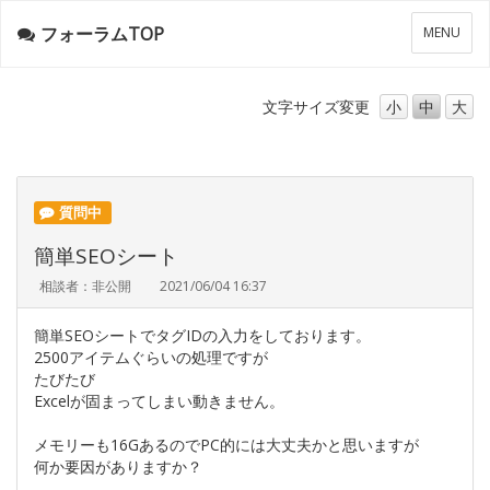
フォーラムTOP
メ
MENU
ニ
ュ
ー
文字サイズ
変更
小
中
大
質問中
簡単SEOシート
相談者：非公開
2021/06/04 16:37
簡単SEOシートでタグIDの入力をしております。
2500アイテムぐらいの処理ですが
たびたび
Excelが固まってしまい動きません。
メモリーも16GあるのでPC的には大丈夫かと思いますが
何か要因がありますか？