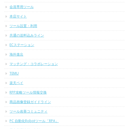
会員専用ツール
本店サイト
ツール設置・利用
共通の送料込みライン
ECステーション
海外進出
マッチング・コラボレーション
TEMU
楽天ペイ
RPP攻略ツール情報交換
商品画像登録ガイドライン
ツール改善コミュニティ
PC 自動化Robotツール「RPA」