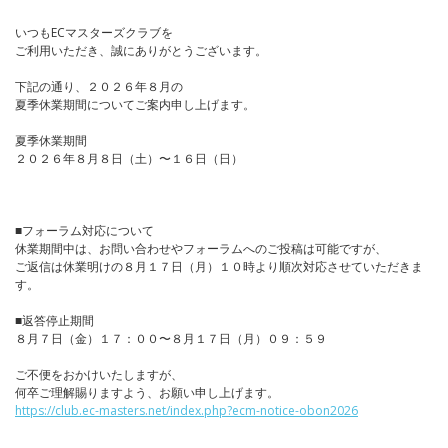
いつもECマスターズクラブを
ご利用いただき、誠にありがとうございます。
下記の通り、２０２６年８月の
夏季休業期間についてご案内申し上げます。
夏季休業期間
２０２６年８月８日（土）〜１６日（日）
■フォーラム対応について
休業期間中は、お問い合わせやフォーラムへのご投稿は可能ですが、
ご返信は休業明けの８月１７日（月）１０時より順次対応させていただきま
す。
■返答停止期間
８月７日（金）１７：００〜８月１７日（月）０９：５９
ご不便をおかけいたしますが、
何卒ご理解賜りますよう、お願い申し上げます。
https://club.ec-masters.net/index.php?ecm-notice-obon2026