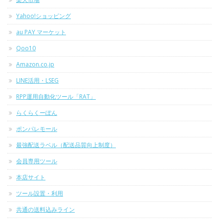
Yahoo!ショッピング
au PAY マーケット
Qoo10
Amazon.co.jp
LINE活用・LSEG
RPP運用自動化ツール「RAT」
らくらくーぽん
ポンパレモール
最強配送ラベル（配送品質向上制度）
会員専用ツール
本店サイト
ツール設置・利用
共通の送料込みライン