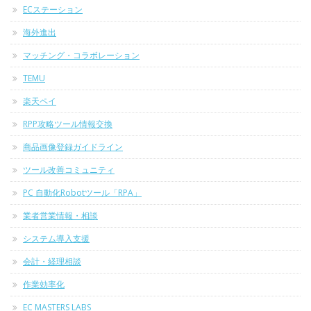
ECステーション
海外進出
マッチング・コラボレーション
TEMU
楽天ペイ
RPP攻略ツール情報交換
商品画像登録ガイドライン
ツール改善コミュニティ
PC 自動化Robotツール「RPA」
業者営業情報・相談
システム導入支援
会計・経理相談
作業効率化
EC MASTERS LABS