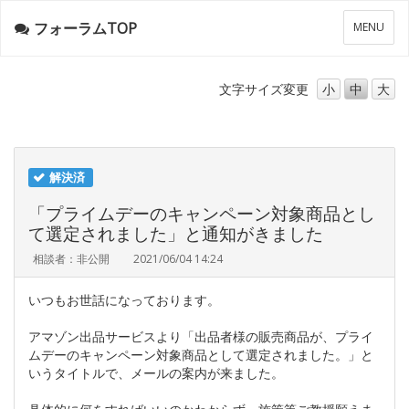
フォーラムTOP
メ
MENU
ニ
ュ
ー
文字サイズ
変更
小
中
大
解決済
「プライムデーのキャンペーン対象商品とし
て選定されました」と通知がきました
相談者：非公開
2021/06/04 14:24
いつもお世話になっております。
アマゾン出品サービスより「出品者様の販売商品が、プライ
ムデーのキャンペーン対象商品として選定されました。」と
いうタイトルで、メールの案内が来ました。