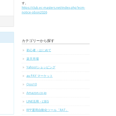
す。
https://club.ec-masters.net/index.php?ecm-
notice-obon2026
カテゴリーから探す
初心者・はじめて
楽天市場
Yahoo!ショッピング
au PAY マーケット
Qoo10
Amazon.co.jp
LINE活用・LSEG
RPP運用自動化ツール「RAT」