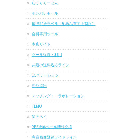
らくらくーぽん
ポンパレモール
最強配送ラベル（配送品質向上制度）
会員専用ツール
本店サイト
ツール設置・利用
共通の送料込みライン
ECステーション
海外進出
マッチング・コラボレーション
TEMU
楽天ペイ
RPP攻略ツール情報交換
商品画像登録ガイドライン