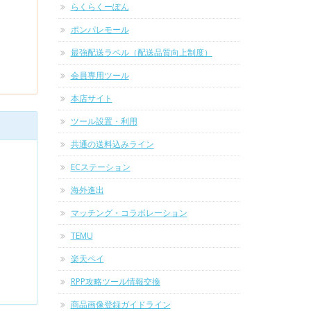
らくらくーぽん
ポンパレモール
最強配送ラベル（配送品質向上制度）
会員専用ツール
本店サイト
ツール設置・利用
共通の送料込みライン
ECステーション
海外進出
マッチング・コラボレーション
TEMU
楽天ペイ
RPP攻略ツール情報交換
商品画像登録ガイドライン