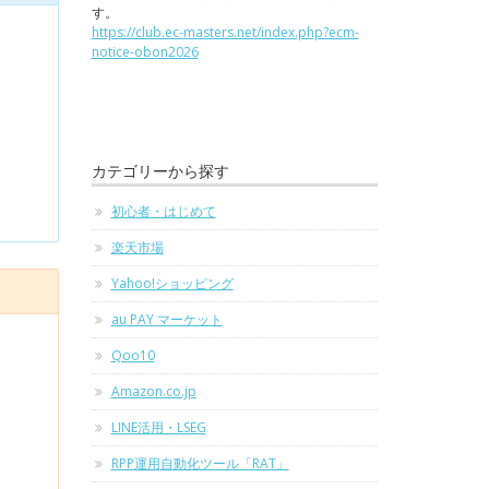
す。
https://club.ec-masters.net/index.php?ecm-
notice-obon2026
カテゴリーから探す
初心者・はじめて
楽天市場
Yahoo!ショッピング
au PAY マーケット
Qoo10
Amazon.co.jp
LINE活用・LSEG
RPP運用自動化ツール「RAT」