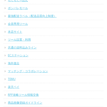
らくらくーぽん
ポンパレモール
最強配送ラベル（配送品質向上制度）
会員専用ツール
本店サイト
ツール設置・利用
共通の送料込みライン
ECステーション
海外進出
マッチング・コラボレーション
TEMU
楽天ペイ
RPP攻略ツール情報交換
商品画像登録ガイドライン