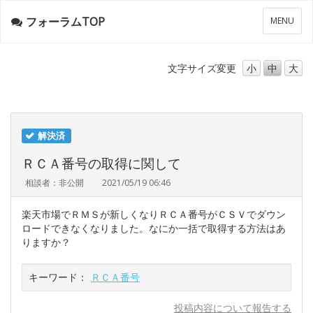
フォーラムTOP
メ
MENU
ニ
ュ
ー
文字サイズ
変更
小
中
大
解決済
ＲＣＡ番号の取得に関して
相談者：非公開
2021/05/19 06:46
楽天市場でＲＭＳが新しくなりＲＣＡ番号がＣＳＶでダウン
ロードできなくなりました。なにか一括で取得する方法はあ
りますか？
キーワード：
ＲＣＡ番号
投稿内容について報告する