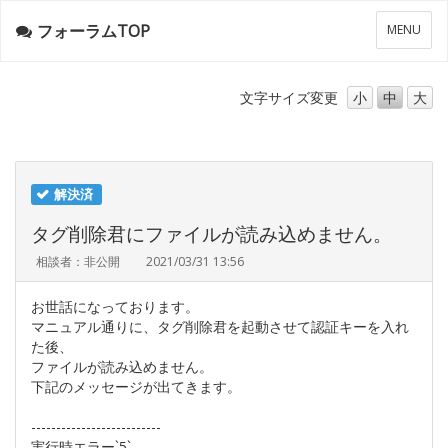
フォーラムTOP
メ
MENU
ニ
ュ
ー
文字サイズ
変更
小
中
大
解決済
タグ削除君にファイルが読み込めません。
相談者：非公開
2021/03/31 13:56
お世話になっております。
マニュアル通りに、タグ削除君を起動させて認証キーを入れ
た後、
ファイルが読み込めません。
下記のメッセージが出てきます。
--------------------------
実行時エラー`5`