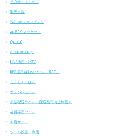
初心者・はじめて
楽天市場
Yahoo!ショッピング
au PAY マーケット
Qoo10
Amazon.co.jp
LINE活用・LSEG
RPP運用自動化ツール「RAT」
らくらくーぽん
ポンパレモール
最強配送ラベル（配送品質向上制度）
会員専用ツール
本店サイト
ツール設置・利用