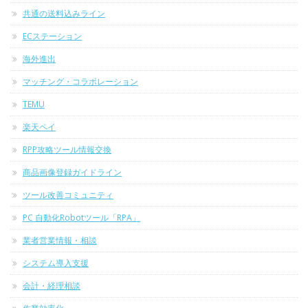
共通の送料込みライン
ECステーション
海外進出
マッチング・コラボレーション
TEMU
楽天ペイ
RPP攻略ツール情報交換
商品画像登録ガイドライン
ツール改善コミュニティ
PC 自動化Robotツール「RPA」
業者営業情報・相談
システム導入支援
会計・経理相談