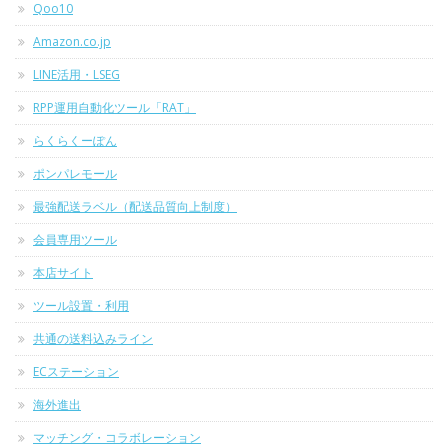
Qoo10
Amazon.co.jp
LINE活用・LSEG
RPP運用自動化ツール「RAT」
らくらくーぽん
ポンパレモール
最強配送ラベル（配送品質向上制度）
会員専用ツール
本店サイト
ツール設置・利用
共通の送料込みライン
ECステーション
海外進出
マッチング・コラボレーション