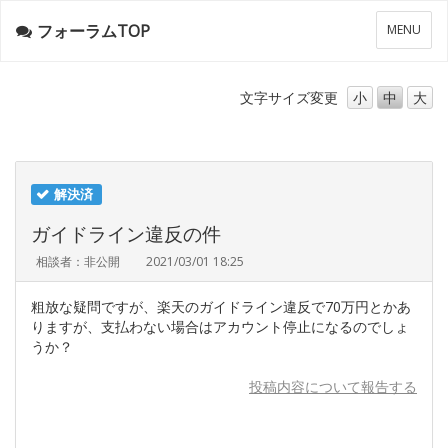
フォーラムTOP
メ
MENU
ニ
ュ
ー
文字サイズ
変更
小
中
大
解決済
ガイドライン違反の件
相談者：非公開
2021/03/01 18:25
粗放な疑問ですが、楽天のガイドライン違反で70万円とかあ
りますが、支払わない場合はアカウント停止になるのでしょ
うか？
投稿内容について報告する