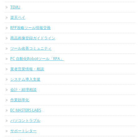
TEMU
楽天ペイ
RPP攻略ツール情報交換
商品画像登録ガイドライン
ツール改善コミュニティ
PC 自動化Robotツール「RPA」
業者営業情報・相談
システム導入支援
会計・経理相談
作業効率化
EC MASTERS LABS
パソコントラブル
サポートレター