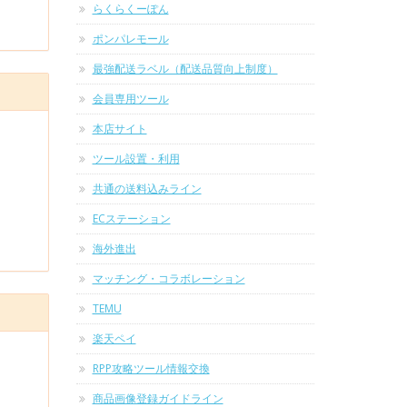
らくらくーぽん
ポンパレモール
最強配送ラベル（配送品質向上制度）
会員専用ツール
本店サイト
ツール設置・利用
共通の送料込みライン
ECステーション
海外進出
マッチング・コラボレーション
TEMU
楽天ペイ
RPP攻略ツール情報交換
商品画像登録ガイドライン