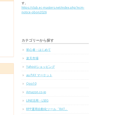
す。
https://club.ec-masters.net/index.php?ecm-
notice-obon2026
カテゴリーから探す
初心者・はじめて
楽天市場
Yahoo!ショッピング
au PAY マーケット
Qoo10
Amazon.co.jp
LINE活用・LSEG
RPP運用自動化ツール「RAT」