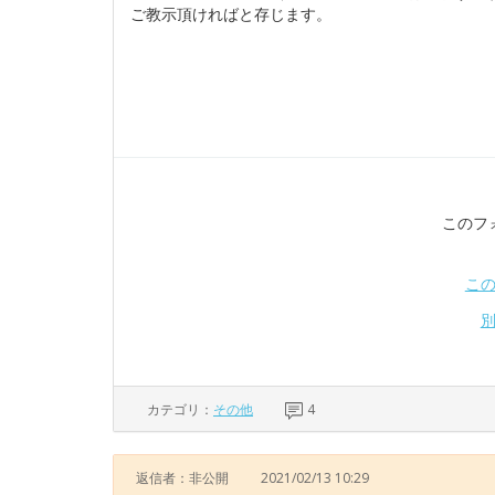
ご教示頂ければと存じます。
このフ
こ
カテゴリ：
その他
4
返信者：非公開
2021/02/13 10:29