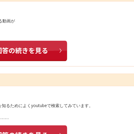
いる動画が
るためによくyoutubeで検索してみています。
………