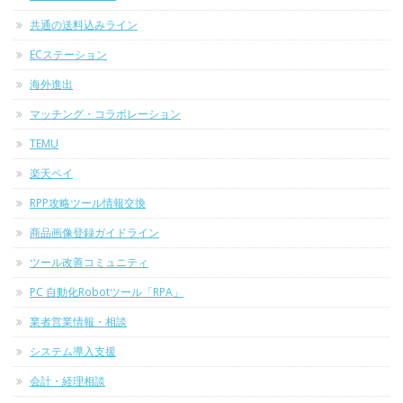
共通の送料込みライン
ECステーション
海外進出
マッチング・コラボレーション
TEMU
楽天ペイ
RPP攻略ツール情報交換
商品画像登録ガイドライン
ツール改善コミュニティ
PC 自動化Robotツール「RPA」
業者営業情報・相談
システム導入支援
会計・経理相談