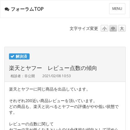
フォーラムTOP
メ
MENU
ニ
ュ
ー
文字サイズ
変更
小
中
大
解決済
楽天とヤフー レビュー点数の傾向
相談者：非公開
2021/02/08 10:53
楽天とヤフーに同じ商品を出品しています。
それぞれ200近い商品レビューを頂いています。
どの商品も、楽天と比べるとヤフーの評価がやや低い状態で
す。
レビューの点数に関して
ヤフーの方が低くなるというのは全体的な傾向として認めら