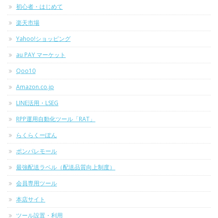
初心者・はじめて
楽天市場
Yahoo!ショッピング
au PAY マーケット
Qoo10
Amazon.co.jp
LINE活用・LSEG
RPP運用自動化ツール「RAT」
らくらくーぽん
ポンパレモール
最強配送ラベル（配送品質向上制度）
会員専用ツール
本店サイト
ツール設置・利用