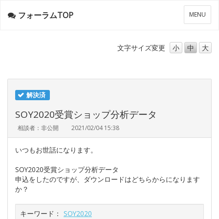
フォーラムTOP
メ
MENU
ニ
ュ
ー
文字サイズ
変更
小
中
大
解決済
SOY2020受賞ショップ分析データ
相談者：非公開
2021/02/04 15:38
いつもお世話になります。
SOY2020受賞ショップ分析データ
申込をしたのですが、ダウンロードはどちらからになります
か？
キーワード：
SOY2020