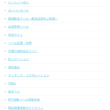
らくらくーぽん
ポンパレモール
最強配送ラベル（配送品質向上制度）
会員専用ツール
本店サイト
ツール設置・利用
共通の送料込みライン
ECステーション
海外進出
マッチング・コラボレーション
TEMU
楽天ペイ
RPP攻略ツール情報交換
商品画像登録ガイドライン