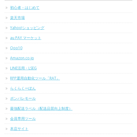
初心者・はじめて
楽天市場
Yahoo!ショッピング
au PAY マーケット
Qoo10
Amazon.co.jp
LINE活用・LSEG
RPP運用自動化ツール「RAT」
らくらくーぽん
ポンパレモール
最強配送ラベル（配送品質向上制度）
会員専用ツール
本店サイト