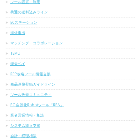
ツール設置・利用
共通の送料込みライン
ECステーション
海外進出
マッチング・コラボレーション
TEMU
楽天ペイ
RPP攻略ツール情報交換
商品画像登録ガイドライン
ツール改善コミュニティ
PC 自動化Robotツール「RPA」
業者営業情報・相談
システム導入支援
会計・経理相談