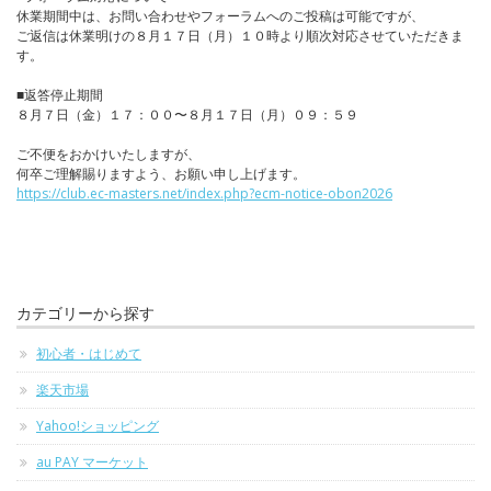
休業期間中は、お問い合わせやフォーラムへのご投稿は可能ですが、
ご返信は休業明けの８月１７日（月）１０時より順次対応させていただきま
す。
■返答停止期間
８月７日（金）１７：００〜８月１７日（月）０９：５９
ご不便をおかけいたしますが、
何卒ご理解賜りますよう、お願い申し上げます。
https://club.ec-masters.net/index.php?ecm-notice-obon2026
カテゴリーから探す
初心者・はじめて
楽天市場
Yahoo!ショッピング
au PAY マーケット