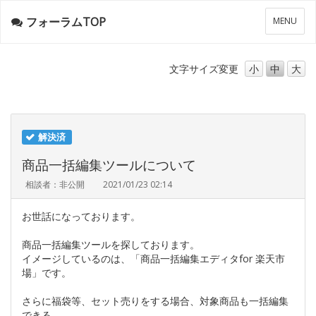
フォーラムTOP
メ
MENU
ニ
ュ
ー
文字サイズ
変更
小
中
大
解決済
商品一括編集ツールについて
相談者：非公開
2021/01/23 02:14
お世話になっております。
商品一括編集ツールを探しております。
イメージしているのは、「商品一括編集エディタfor 楽天市
場」です。
さらに福袋等、セット売りをする場合、対象商品も一括編集
できる