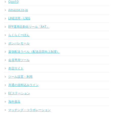
Qoo10
Amazon.co.jp
LINE活用・LSEG
RPP運用自動化ツール「RAT」
らくらくーぽん
ポンパレモール
最強配送ラベル（配送品質向上制度）
会員専用ツール
本店サイト
ツール設置・利用
共通の送料込みライン
ECステーション
海外進出
マッチング・コラボレーション