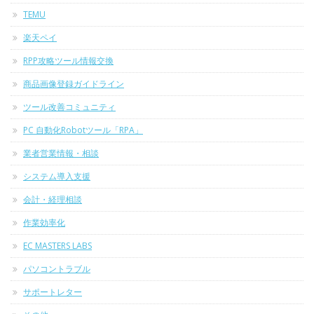
TEMU
楽天ペイ
RPP攻略ツール情報交換
商品画像登録ガイドライン
ツール改善コミュニティ
PC 自動化Robotツール「RPA」
業者営業情報・相談
システム導入支援
会計・経理相談
作業効率化
EC MASTERS LABS
パソコントラブル
サポートレター