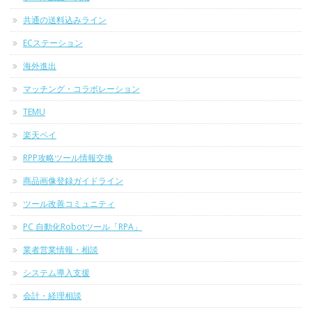
共通の送料込みライン
ECステーション
海外進出
マッチング・コラボレーション
TEMU
楽天ペイ
RPP攻略ツール情報交換
商品画像登録ガイドライン
ツール改善コミュニティ
PC 自動化Robotツール「RPA」
業者営業情報・相談
システム導入支援
会計・経理相談