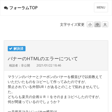
フォーラムTOP
メ
MENU
ニ
ュ
ー
文字サイズ
変更
小
中
大
解決済
バナーのHTMLのエラーについて
相談者：非公開
2021/01/22 18:46
マラソンのバナーとクーポンのバナーを横並びで以前教えて
いただいたものをコピーして作ってみたのですが、
禁止されている外部URｌがあるとのことで貼れませんでし
た。
どちらも楽天の企画ＵＲｌをそのままコピペしたのですが、
何が間違っているのでしょうか？
一月後半マラソンバナー横並び