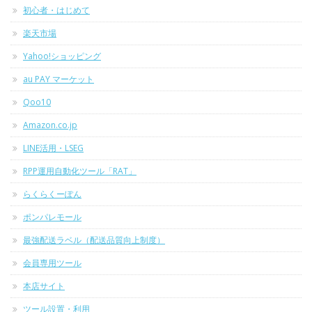
初心者・はじめて
楽天市場
Yahoo!ショッピング
au PAY マーケット
Qoo10
Amazon.co.jp
LINE活用・LSEG
RPP運用自動化ツール「RAT」
らくらくーぽん
ポンパレモール
最強配送ラベル（配送品質向上制度）
会員専用ツール
本店サイト
ツール設置・利用