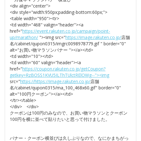
<div align="center">
<div style="width:950px;padding-bottom:60px;">
<table width="950"><tr>
<td width="468" valign="header"><a
href="
https://event.rakuten.co.jp/campaign/point-
up/marathon/
"><img src="
https://image.rakuten.co.jp/
店舗
名/cabinet/qupon0315/imgrc0098978779.gif " border="0"
alt="お買い物マラソンバナー "></a></td>
<td width="10"></td>
<td width="60" valign="header"><a
href="
https://coupon.rakuten.co.jp/getCoupon?
getkey=RzBOSS1KVU5ILThTUlctRElOWg--"><img
src="
https://https://image.rakuten.co.jp/
店舗
名/cabinet/qupon0315/ma_100_468x60.gif" border="0"
alt="100円クーポン"></a></td>
</tr></table>
</div> </div>
クーポンは100円のみなので、お買い物マラソンとクーポン
100円を横に並べて貼りたいと思って付けました。
バナー・クーポン横並びは久しぶりなので、なにかまちがっ