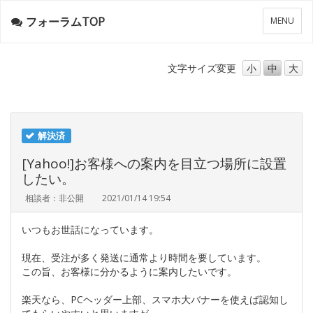
フォーラムTOP
メ
MENU
ニ
ュ
ー
文字サイズ
変更
小
中
大
解決済
[Yahoo!]お客様への案内を目立つ場所に設置
したい。
相談者：非公開
2021/01/14 19:54
いつもお世話になっています。
現在、受注が多く発送に通常より時間を要しています。
この旨、お客様に分かるように案内したいです。
楽天なら、PCヘッダー上部、スマホ大バナーを使えば認知し