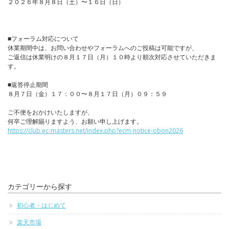
２０２６年８月８日（土）〜１６日（日）
■フォーラム対応について
休業期間中は、お問い合わせやフォーラムへのご投稿は可能ですが、
ご返信は休業明けの８月１７日（月）１０時より順次対応させていただきま
す。
■返答停止期間
８月７日（金）１７：００〜８月１７日（月）０９：５９
ご不便をおかけいたしますが、
何卒ご理解賜りますよう、お願い申し上げます。
https://club.ec-masters.net/index.php?ecm-notice-obon2026
カテゴリーから探す
初心者・はじめて
楽天市場