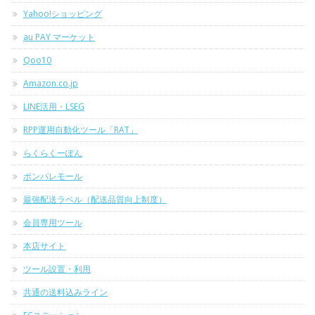
Yahoo!ショッピング
au PAY マーケット
Qoo10
Amazon.co.jp
LINE活用・LSEG
RPP運用自動化ツール「RAT」
らくらくーぽん
ポンパレモール
最強配送ラベル（配送品質向上制度）
会員専用ツール
本店サイト
ツール設置・利用
共通の送料込みライン