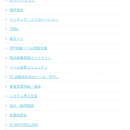
ECステーション
海外進出
マッチング・コラボレーション
TEMU
楽天ペイ
RPP攻略ツール情報交換
商品画像登録ガイドライン
ツール改善コミュニティ
PC 自動化Robotツール「RPA」
業者営業情報・相談
システム導入支援
会計・経理相談
作業効率化
EC MASTERS LABS