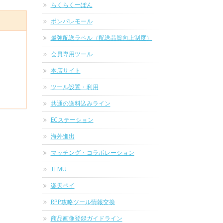
らくらくーぽん
ポンパレモール
最強配送ラベル（配送品質向上制度）
会員専用ツール
本店サイト
ツール設置・利用
共通の送料込みライン
ECステーション
海外進出
マッチング・コラボレーション
TEMU
楽天ペイ
RPP攻略ツール情報交換
商品画像登録ガイドライン