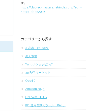
す。
https://club.ec-masters.net/index.php?ecm-
notice-obon2026
カテゴリーから探す
初心者・はじめて
楽天市場
Yahoo!ショッピング
au PAY マーケット
Qoo10
Amazon.co.jp
LINE活用・LSEG
RPP運用自動化ツール「RAT」