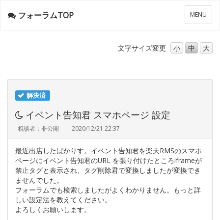
フォーラムTOP
メ
MENU
ニ
ュ
ー
文字サイズ
変更
小
中
大
解決済
イベント告知君 スマホページ 設定
相談者：非公開
2020/12/21 22:37
最近出店したばかりす。イベント告知君を楽天RMSのスマホ
ページにイベント告知君のURL を張り付けたところiframeが
禁止タグと表示され、タグ削除君で変換しましたが変換でき
ませんでした。
フォーラムでも検索しましたがよくわかりません。もっと詳
しい設定法を教えてください。
よろしくお願いします。