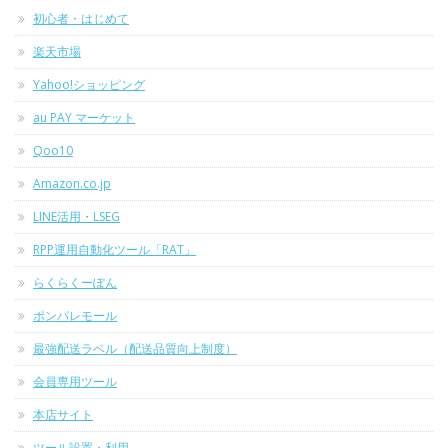
初心者・はじめて
楽天市場
Yahoo!ショッピング
au PAY マーケット
Qoo10
Amazon.co.jp
LINE活用・LSEG
RPP運用自動化ツール「RAT」
らくらくーぽん
ポンパレモール
最強配送ラベル（配送品質向上制度）
会員専用ツール
本店サイト
ツール設置・利用