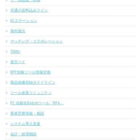
共通の送料込みライン
ECステーション
海外進出
マッチング・コラボレーション
TEMU
楽天ペイ
RPP攻略ツール情報交換
商品画像登録ガイドライン
ツール改善コミュニティ
PC 自動化Robotツール「RPA」
業者営業情報・相談
システム導入支援
会計・経理相談