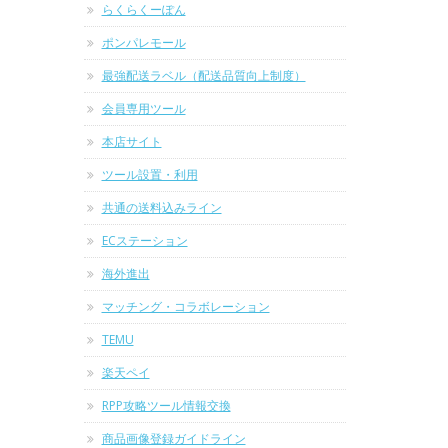
らくらくーぽん
ポンパレモール
最強配送ラベル（配送品質向上制度）
会員専用ツール
本店サイト
ツール設置・利用
共通の送料込みライン
ECステーション
海外進出
マッチング・コラボレーション
TEMU
楽天ペイ
RPP攻略ツール情報交換
商品画像登録ガイドライン