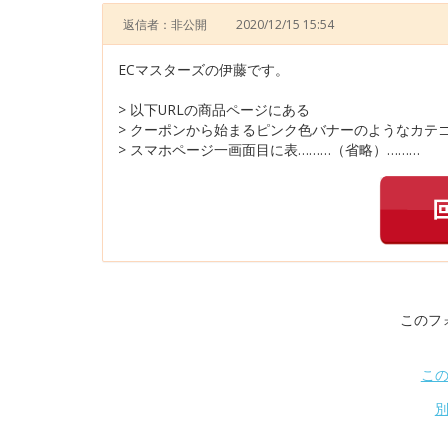
返信者：非公開
2020/12/15 15:54
ECマスターズの伊藤です。
> 以下URLの商品ページにある
> クーポンから始まるピンク色バナーのようなカテ
> スマホページ一画面目に表………（省略）………
このフ
こ