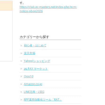
す。
https://club.ec-masters.net/index.php?ecm-
notice-obon2026
カテゴリーから探す
初心者・はじめて
楽天市場
Yahoo!ショッピング
au PAY マーケット
Qoo10
Amazon.co.jp
LINE活用・LSEG
RPP運用自動化ツール「RAT」