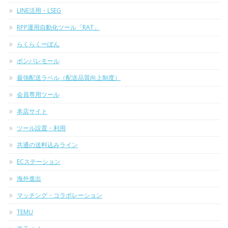
LINE活用・LSEG
RPP運用自動化ツール「RAT」
らくらくーぽん
ポンパレモール
最強配送ラベル（配送品質向上制度）
会員専用ツール
本店サイト
ツール設置・利用
共通の送料込みライン
ECステーション
海外進出
マッチング・コラボレーション
TEMU