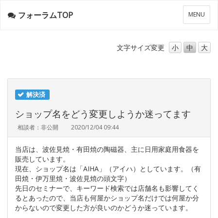
フォーラムTOP
メ
MENU
ニ
ュ
ー
文字サイズ
変更
小
中
大
解決済
ショップ名をどう変更しようか迷ってます
相談者：非公開
2020/12/04 09:44
当店は、波佐見焼・有田焼の陶磁器、主に日用家庭用食器を
販売しています。
現在、ショップ名は「AIHA」（アイハ）としています。（有
田焼・伊万里焼・波佐見焼の頭文字）
先日のセミナーで、キーワード検索では店舗名も影響してく
るとあったので、当店も何屋かショップ名だけでは何屋か分
からないので変更した方が良いのかどうか迷っています。