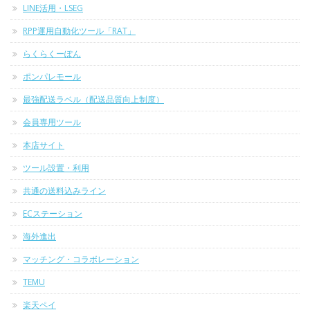
LINE活用・LSEG
RPP運用自動化ツール「RAT」
らくらくーぽん
ポンパレモール
最強配送ラベル（配送品質向上制度）
会員専用ツール
本店サイト
ツール設置・利用
共通の送料込みライン
ECステーション
海外進出
マッチング・コラボレーション
TEMU
楽天ペイ