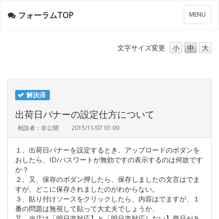
フォーラムTOP
メ
MENU
ニ
ュ
ー
文字サイズ
変更
小
中
大
解決済
出荷日バナーの設定仕方について
相談者：非公開
2015/11/07 01:09
１、出荷日バナーを設定するとき、アップロードのボダンを
おしたら、ID/パスワートが無効ですの表示するのは何故です
か？
２、又、保存のボダン押したら、保存しましたの文言はでま
すが、どこに保存されましたのがわからない。
３、貼り付けソースをクリックしたら、内容はでますが、１
番の問題は無視して貼って大丈夫でしょうか、
又、当店は「明日楽対応】と「明日楽対応しない】商品があ