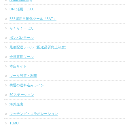
LINE活用・LSEG
RPP運用自動化ツール「RAT」
らくらくーぽん
ポンパレモール
最強配送ラベル（配送品質向上制度）
会員専用ツール
本店サイト
ツール設置・利用
共通の送料込みライン
ECステーション
海外進出
マッチング・コラボレーション
TEMU