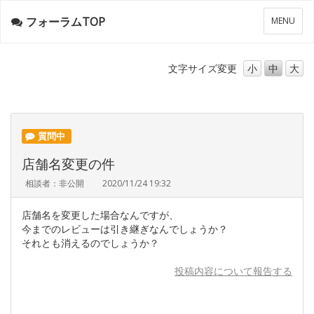
フォーラムTOP
メ
MENU
ニ
ュ
ー
文字サイズ
変更
小
中
大
質問中
店舗名変更の件
相談者：非公開
2020/11/24 19:32
店舗名を変更した場合なんですが、
今までのレビューは引き継ぎなんでしょうか？
それとも消えるのでしょうか？
投稿内容について報告する