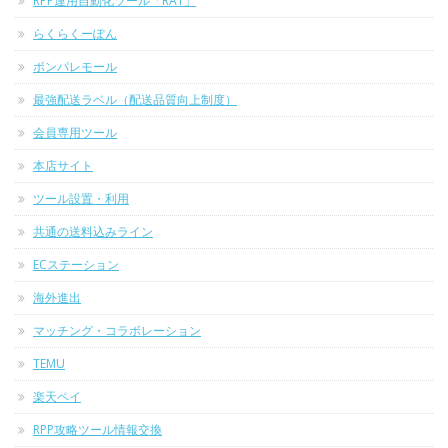
RPP運用自動化ツール「RAT」
らくらくーぽん
ポンパレモール
最強配送ラベル（配送品質向上制度）
会員専用ツール
本店サイト
ツール設置・利用
共通の送料込みライン
ECステーション
海外進出
マッチング・コラボレーション
TEMU
楽天ペイ
RPP攻略ツール情報交換