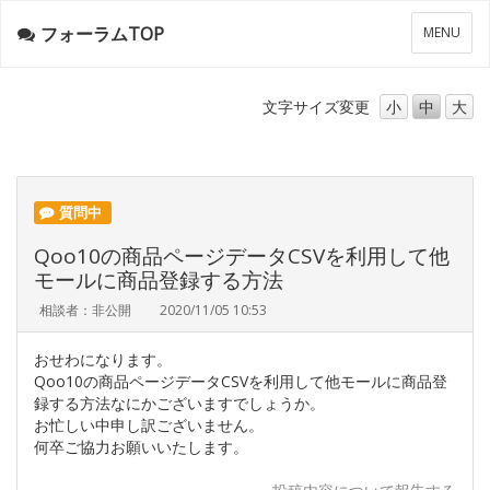
フォーラムTOP
メ
MENU
ニ
ュ
ー
文字サイズ
変更
小
中
大
質問中
Qoo10の商品ページデータCSVを利用して他
モールに商品登録する方法
相談者：非公開
2020/11/05 10:53
おせわになります。
Qoo10の商品ページデータCSVを利用して他モールに商品登
録する方法なにかございますでしょうか。
お忙しい中申し訳ございません。
何卒ご協力お願いいたします。