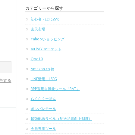
カテゴリーから探す
初心者・はじめて
楽天市場
Yahoo!ショッピング
au PAY マーケット
Qoo10
Amazon.co.jp
LINE活用・LSEG
告する
RPP運用自動化ツール「RAT」
らくらくーぽん
ポンパレモール
最強配送ラベル（配送品質向上制度）
会員専用ツール