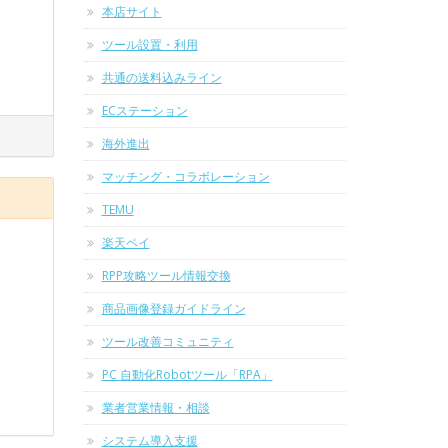
本店サイト
ツール設置・利用
共通の送料込みライン
ECステーション
海外進出
マッチング・コラボレーション
TEMU
楽天ペイ
RPP攻略ツール情報交換
商品画像登録ガイドライン
ツール改善コミュニティ
PC 自動化Robotツール「RPA」
業者営業情報・相談
システム導入支援