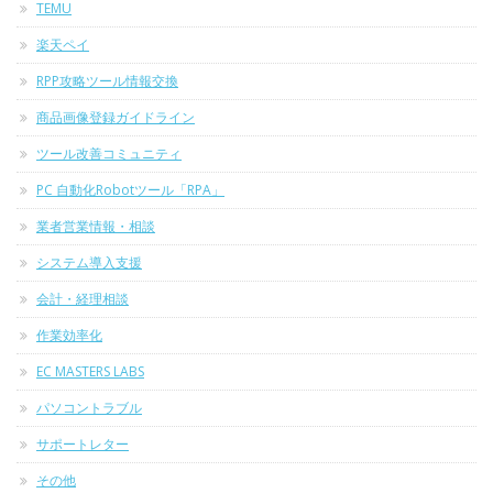
TEMU
楽天ペイ
RPP攻略ツール情報交換
商品画像登録ガイドライン
ツール改善コミュニティ
PC 自動化Robotツール「RPA」
業者営業情報・相談
システム導入支援
会計・経理相談
作業効率化
EC MASTERS LABS
パソコントラブル
サポートレター
その他