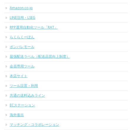
Amazon.co.jp
LINE活用・LSEG
RPP運用自動化ツール「RAT」
らくらくーぽん
ポンパレモール
最強配送ラベル（配送品質向上制度）
会員専用ツール
本店サイト
ツール設置・利用
共通の送料込みライン
ECステーション
海外進出
マッチング・コラボレーション