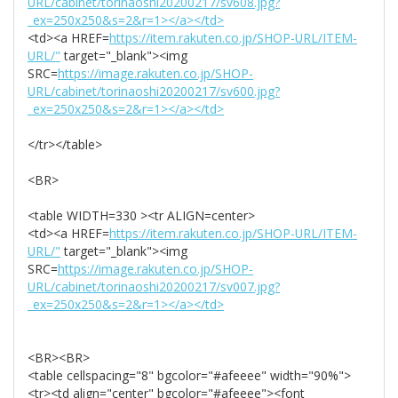
URL/cabinet/torinaoshi20200217/sv608.jpg?
_ex=250x250&s=2&r=1></a></td>
<td><a HREF=
https://item.rakuten.co.jp/SHOP-URL/ITEM-
URL/"
target="_blank"><img
SRC=
https://image.rakuten.co.jp/SHOP-
URL/cabinet/torinaoshi20200217/sv600.jpg?
_ex=250x250&s=2&r=1></a></td>
</tr></table>
<BR>
<table WIDTH=330 ><tr ALIGN=center>
<td><a HREF=
https://item.rakuten.co.jp/SHOP-URL/ITEM-
URL/"
target="_blank"><img
SRC=
https://image.rakuten.co.jp/SHOP-
URL/cabinet/torinaoshi20200217/sv007.jpg?
_ex=250x250&s=2&r=1></a></td>
<BR><BR>
<table cellspacing="8" bgcolor="#afeeee" width="90%">
<tr><td align="center" bgcolor="#afeeee"><font