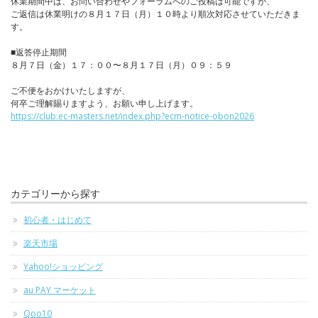
休業期間中は、お問い合わせやフォーラムへのご投稿は可能ですが、
ご返信は休業明けの８月１７日（月）１０時より順次対応させていただきま
す。
■返答停止期間
８月７日（金）１７：００〜８月１７日（月）０９：５９
ご不便をおかけいたしますが、
何卒ご理解賜りますよう、お願い申し上げます。
https://club.ec-masters.net/index.php?ecm-notice-obon2026
カテゴリーから探す
初心者・はじめて
楽天市場
Yahoo!ショッピング
au PAY マーケット
Qoo10