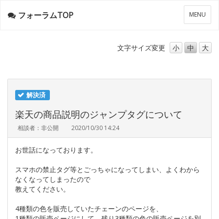
フォーラムTOP
メ
MENU
ニ
ュ
ー
文字サイズ
変更
小
中
大
解決済
楽天の商品説明のジャンプタグについて
相談者：非公開
2020/10/30 14:24
お世話になっております。
スマホの禁止タグ等とごっちゃになってしまい、よくわから
なくなってしまったので
教えてください。
4種類の色を販売していたチェーンのページを、
1種類の販売ページにして、残り3種類の色の販売ページを別