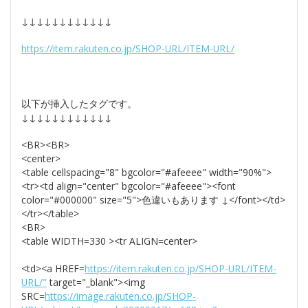
↓↓↓↓↓↓↓↓↓↓↓↓
https://item.rakuten.co.jp/SHOP-URL/ITEM-URL/
以下が挿入したタグです。
↓↓↓↓↓↓↓↓↓↓↓↓
<BR><BR>
<center>
<table cellspacing="8" bgcolor="#afeeee" width="90%">
<tr><td align="center" bgcolor="#afeeee"><font
color="#000000" size="5">色違いもあります ↓</font></td>
</tr></table>
<BR>
<table WIDTH=330 ><tr ALIGN=center>
<td><a HREF=
https://item.rakuten.co.jp/SHOP-URL/ITEM-
URL/"
target="_blank"><img
SRC=
https://image.rakuten.co.jp/SHOP-