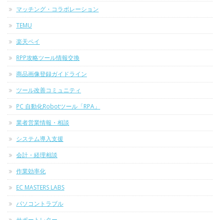
マッチング・コラボレーション
TEMU
楽天ペイ
RPP攻略ツール情報交換
商品画像登録ガイドライン
ツール改善コミュニティ
PC 自動化Robotツール「RPA」
業者営業情報・相談
システム導入支援
会計・経理相談
作業効率化
EC MASTERS LABS
パソコントラブル
サポートレター