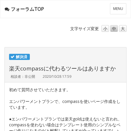
フォーラムTOP
メ
MENU
ニ
ュ
ー
文字サイズ
変更
小
中
大
解決済
楽天compassに代わるツールはありますか
相談者：非公開
2020/10/28 17:59
初めて質問させていただきます。
エンパワーメントプランで、compassを使いページ作成をし
ています。
●エンパワーメントプランでは楽天goldは使えないと言われ、
compassを使わない場合はテンプレート使用のシンプルなペ
ージ作りになるのだと解釈していますが合っていますでしょ