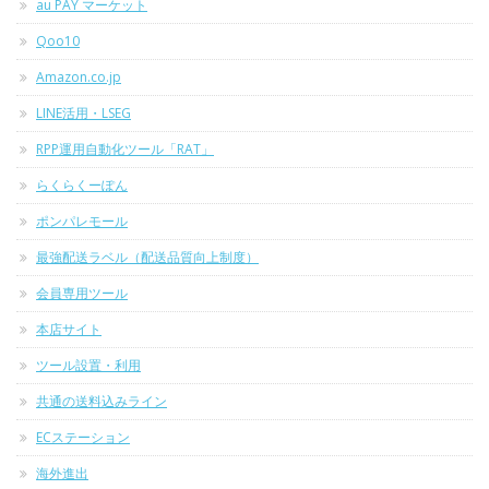
au PAY マーケット
Qoo10
Amazon.co.jp
LINE活用・LSEG
RPP運用自動化ツール「RAT」
らくらくーぽん
ポンパレモール
最強配送ラベル（配送品質向上制度）
会員専用ツール
本店サイト
ツール設置・利用
共通の送料込みライン
ECステーション
海外進出