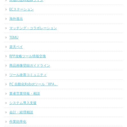
ECステーション
海外進出
マッチング・コラボレーション
TEMU
楽天ペイ
RPP攻略ツール情報交換
商品画像登録ガイドライン
ツール改善コミュニティ
PC 自動化Robotツール「RPA」
業者営業情報・相談
システム導入支援
会計・経理相談
作業効率化