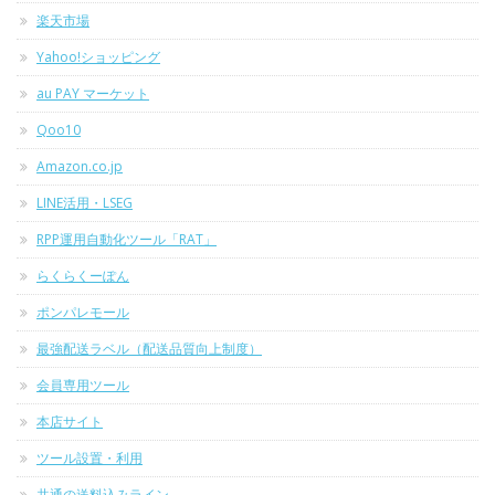
楽天市場
Yahoo!ショッピング
au PAY マーケット
Qoo10
Amazon.co.jp
LINE活用・LSEG
RPP運用自動化ツール「RAT」
らくらくーぽん
ポンパレモール
最強配送ラベル（配送品質向上制度）
会員専用ツール
本店サイト
ツール設置・利用
共通の送料込みライン