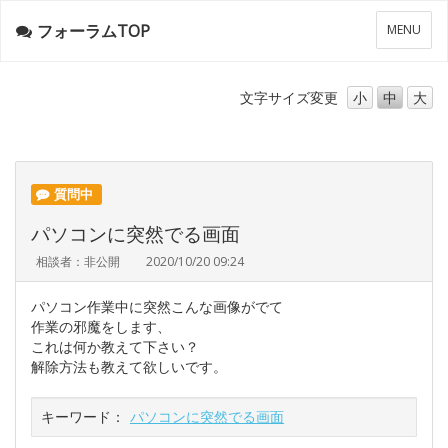
フォーラムTOP
メ
MENU
ニ
ュ
ー
文字サイズ
変更
小
中
大
質問中
パソコンに突然でる画面
相談者：非公開
2020/10/20 09:24
パソコン作業中に突然こんな画像がでて
作業の邪魔をします、
これは何か教えて下さい？
解除方法も教えて欲しいです。
キーワード：
パソコンに突然でる画面