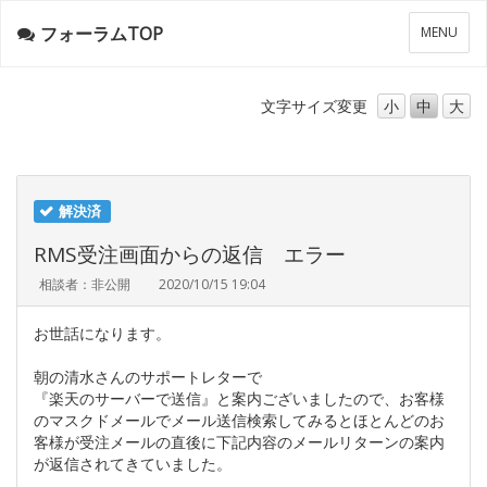
フォーラムTOP
メ
MENU
ニ
ュ
ー
文字サイズ
変更
小
中
大
解決済
RMS受注画面からの返信 エラー
相談者：非公開
2020/10/15 19:04
お世話になります。
朝の清水さんのサポートレターで
『楽天のサーバーで送信』と案内ございましたので、お客様
のマスクドメールでメール送信検索してみるとほとんどのお
客様が受注メールの直後に下記内容のメールリターンの案内
が返信されてきていました。