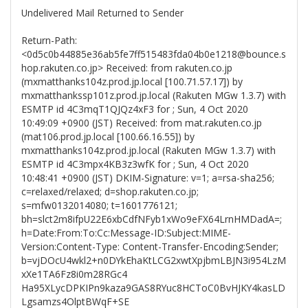
Undelivered Mail Returned to Sender
Return-Path:
<0d5c0b44885e36ab5fe7ff515483fda04b0e1218@bounce.s
hop.rakuten.co.jp> Received: from rakuten.co.jp
(mxmatthanks104z.prod.jp.local [100.71.57.17]) by
mxmatthankssp101z.prod.jp.local (Rakuten MGw 1.3.7) with
ESMTP id 4C3mqT1QJQz4xF3 for ; Sun, 4 Oct 2020
10:49:09 +0900 (JST) Received: from mat.rakuten.co.jp
(mat106.prod.jp.local [100.66.16.55]) by
mxmatthanks104z.prod.jp.local (Rakuten MGw 1.3.7) with
ESMTP id 4C3mpx4KB3z3wfK for ; Sun, 4 Oct 2020
10:48:41 +0900 (JST) DKIM-Signature: v=1; a=rsa-sha256;
c=relaxed/relaxed; d=shop.rakuten.co.jp;
s=mfw0132014080; t=1601776121;
bh=slct2m8ifpU22E6xbCdfNFyb1xWo9eFX64LrnHMDadA=;
h=Date:From:To:Cc:Message-ID:Subject:MIME-
Version:Content-Type: Content-Transfer-Encoding:Sender;
b=vjDOcU4wkl2+n0DYkEhaKtLCG2xwtXpjbmLBJN3i954LzM
xXe1TA6Fz8i0m28RGc4
Ha95XLycDPKIPn9kaza9GAS8RYuc8HCToC0BvHJKY4kasLD
Lgsamzs4OlptBWqF+SE