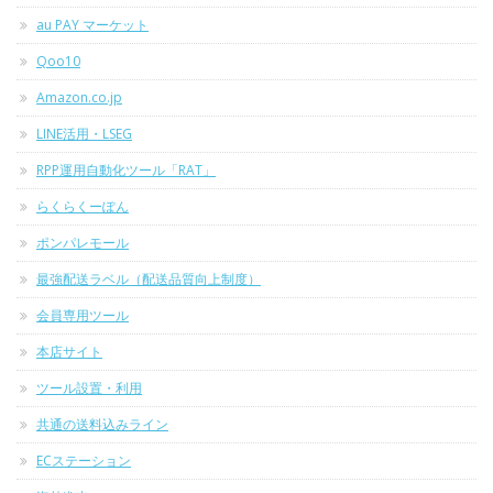
au PAY マーケット
Qoo10
Amazon.co.jp
LINE活用・LSEG
RPP運用自動化ツール「RAT」
らくらくーぽん
ポンパレモール
最強配送ラベル（配送品質向上制度）
会員専用ツール
本店サイト
ツール設置・利用
共通の送料込みライン
ECステーション