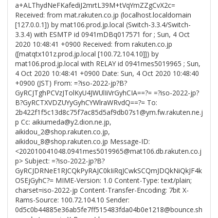
a+ALThydNeFKafediJ2mrtL39M+tVqYmZZgCvX2c=
Received: from mat.rakuten.co.jp (localhost.localdomain
[127.0.0.1]) by mat106.prod.jp.local (Switch-3.3.4/Switch-
3.3.4) with ESMTP id 0941mDBq017571 for ; Sun, 4 Oct
2020 10:48:41 +0900 Received: from rakuten.co.jp
([matqtx101z.prod.jp.local [100.72.104.10]]) by
mat106.prod.jp.local with RELAY id 0941mes5019965 ; Sun,
4 Oct 2020 10:48:41 +0900 Date: Sun, 4 Oct 2020 10:48:40
+0900 (JST) From: =?iso-2022-jp?B?
GyRCJTghPCVzJTolKyU4JWUlIiVrGyhCIA==?= =?iso-2022-jp?
B?GyRCTXVDZUYyGyhCYWlraWRvdQ==?= To:
2b422f1f5c13d8c75f7ac85d5af9db07s1@ym.fw.rakuten.ne.j
p Cc: aikiumeda@y2.dion.ne.jp,
aikidou_2@shop.rakuten.co.jp,
aikidou_8@shop.rakuten.co.jp Message-ID:
<202010041048.0941mes5019965@mat106.db.rakuten.co.j
p> Subject: =?iso-2022-jp?B?
GyRCJDRNeE1RJCQkPyRAJC0kIiRqJCwkSCQmJDQkNiQkJF4k
OSEjGyhC?= MIME-Version: 1.0 Content-Type: text/plain;
charset=iso-2022-jp Content-Transfer-Encoding: 7bit X-
Rams-Source: 100.72.104.10 Sender:
0d5c0b44885e36ab5fe7ff515483fda04b0e1218@bounce.sh