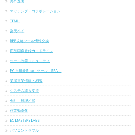
海外進出
マッチング・コラボレーション
TEMU
楽天ペイ
RPP攻略ツール情報交換
商品画像登録ガイドライン
ツール改善コミュニティ
PC 自動化Robotツール「RPA」
業者営業情報・相談
システム導入支援
会計・経理相談
作業効率化
EC MASTERS LABS
パソコントラブル