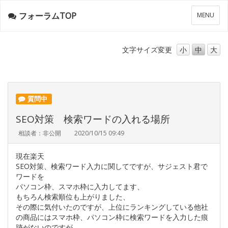
フォーラムTOP
メ
MENU
ニ
ュ
ー
文字サイズ
変更
小
中
大
質問中
SEO対策 検索ワードの入れる場所
相談者：非公開
2020/10/15 09:49
現在楽天
SEO対策、検索ワード入力に関してですが、サジェスト君で
ワードを
パソコン枠、スマホ枠に入力してます、
もちろん検索順位も上がりました、
その際に気付いたのですが、上位にランキングしている他社
の商品にはスマホ枠、パソコン枠に検索ワードを入力した痕
跡がないのですが、