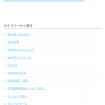
カテゴリーから探す
初心者・はじめて
楽天市場
Yahoo!ショッピング
au PAY マーケット
Qoo10
Amazon.co.jp
LINE活用・LSEG
RPP運用自動化ツール「RAT」
らくらくーぽん
ポンパレモール