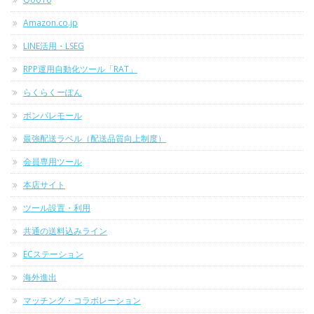
Amazon.co.jp
LINE活用・LSEG
RPP運用自動化ツール「RAT」
らくらくーぽん
ポンパレモール
最強配送ラベル（配送品質向上制度）
会員専用ツール
本店サイト
ツール設置・利用
共通の送料込みライン
ECステーション
海外進出
マッチング・コラボレーション