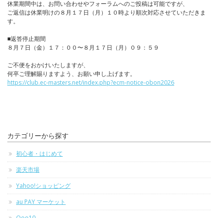
休業期間中は、お問い合わせやフォーラムへのご投稿は可能ですが、
ご返信は休業明けの８月１７日（月）１０時より順次対応させていただきま
す。
■返答停止期間
８月７日（金）１７：００〜８月１７日（月）０９：５９
ご不便をおかけいたしますが、
何卒ご理解賜りますよう、お願い申し上げます。
https://club.ec-masters.net/index.php?ecm-notice-obon2026
カテゴリーから探す
初心者・はじめて
楽天市場
Yahoo!ショッピング
au PAY マーケット
Qoo10