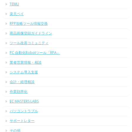
TEMU
楽天ペイ
RPP攻略ツール情報交換
商品画像登録ガイドライン
ツール改善コミュニティ
PC 自動化Robotツール「RPA」
業者営業情報・相談
システム導入支援
会計・経理相談
作業効率化
EC MASTERS LABS
パソコントラブル
サポートレター
その他