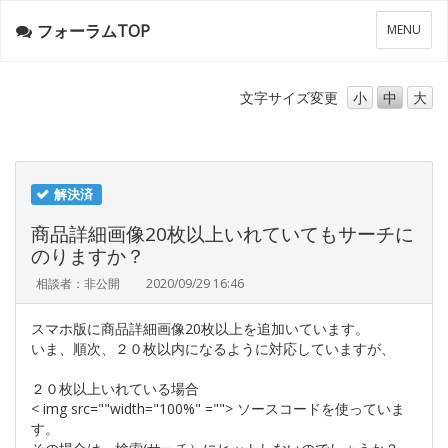
フォーラムTOP
メ
MENU
ニ
ュ
ー
文字サイズ
変更
小
中
大
解決済
商品詳細画像20枚以上いれていてもサーチに
のりますか？
相談者：非公開
2020/09/29 16:46
スマホ版に商品詳細画像20枚以上を追加いています。
いま、順次、２０枚以内になるように対応していますが、
２０枚以上いれている場合
< img src=""width="100%" =""> ソースコードを使っていま
す。