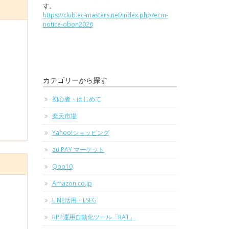
す。
https://club.ec-masters.net/index.php?ecm-
notice-obon2026
カテゴリーから探す
初心者・はじめて
楽天市場
Yahoo!ショッピング
au PAY マーケット
Qoo10
Amazon.co.jp
LINE活用・LSEG
RPP運用自動化ツール「RAT」