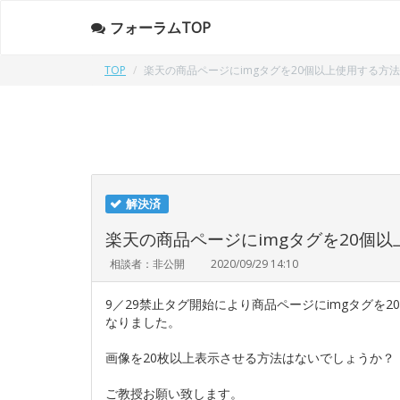
フォーラムTOP
TOP
楽天の商品ページにimgタグを20個以上使用する方
解決済
楽天の商品ページにimgタグを20個
相談者：非公開
2020/09/29 14:10
9／29禁止タグ開始により商品ページにimgタグを
なりました。
画像を20枚以上表示させる方法はないでしょうか？
ご教授お願い致します。