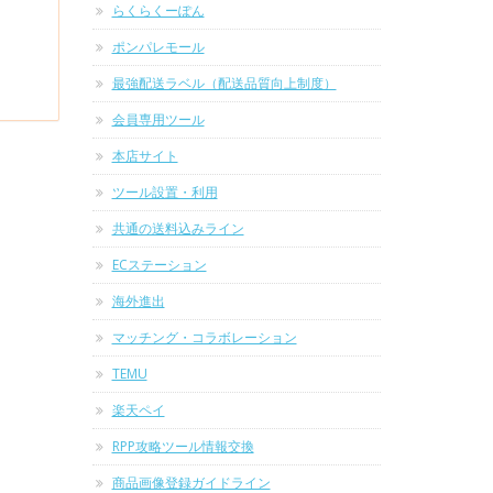
らくらくーぽん
ポンパレモール
最強配送ラベル（配送品質向上制度）
会員専用ツール
本店サイト
ツール設置・利用
共通の送料込みライン
ECステーション
海外進出
マッチング・コラボレーション
TEMU
楽天ペイ
RPP攻略ツール情報交換
商品画像登録ガイドライン