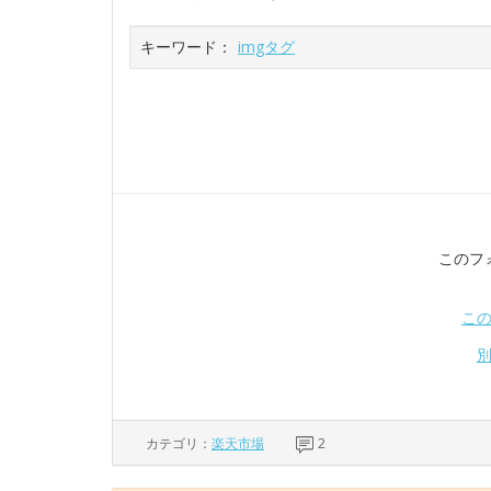
キーワード：
imgタグ
このフ
こ
カテゴリ：
楽天市場
2