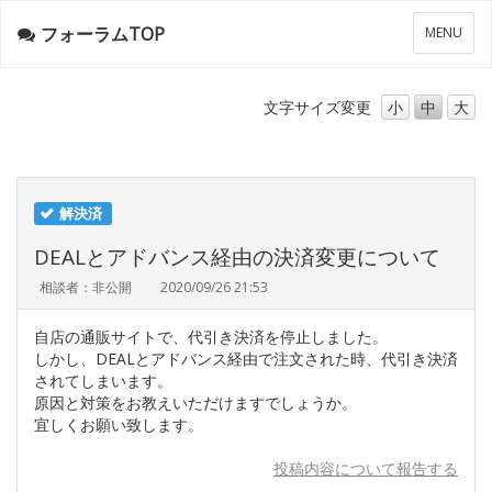
フォーラムTOP
メ
MENU
ニ
ュ
ー
文字サイズ
変更
小
中
大
解決済
DEALとアドバンス経由の決済変更について
相談者：非公開
2020/09/26 21:53
自店の通販サイトで、代引き決済を停止しました。
しかし、DEALとアドバンス経由で注文された時、代引き決済
されてしまいます。
原因と対策をお教えいただけますでしょうか。
宜しくお願い致します。
投稿内容について報告する