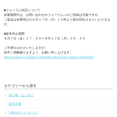
■フォーラム対応について
休業期間中は、お問い合わせやフォーラムへのご投稿は可能ですが、
ご返信は休業明けの８月１７日（月）１０時より順次対応させていただきま
す。
■返答停止期間
８月７日（金）１７：００〜８月１７日（月）０９：５９
ご不便をおかけいたしますが、
何卒ご理解賜りますよう、お願い申し上げます。
https://club.ec-masters.net/index.php?ecm-notice-obon2026
カテゴリーから探す
初心者・はじめて
楽天市場
Yahoo!ショッピング