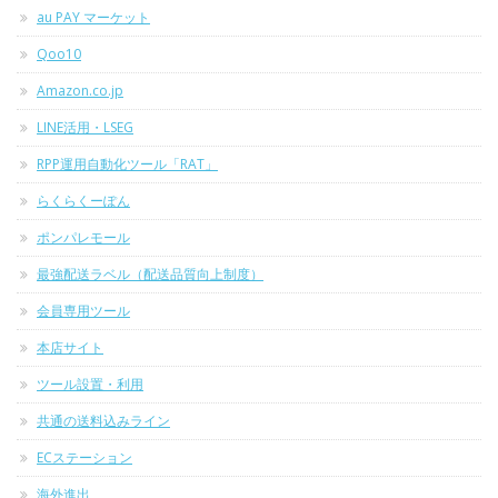
au PAY マーケット
Qoo10
Amazon.co.jp
LINE活用・LSEG
RPP運用自動化ツール「RAT」
らくらくーぽん
ポンパレモール
最強配送ラベル（配送品質向上制度）
会員専用ツール
本店サイト
ツール設置・利用
共通の送料込みライン
ECステーション
海外進出