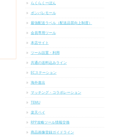
らくらくーぽん
ポンパレモール
最強配送ラベル（配送品質向上制度）
会員専用ツール
本店サイト
ツール設置・利用
共通の送料込みライン
ECステーション
海外進出
マッチング・コラボレーション
TEMU
楽天ペイ
RPP攻略ツール情報交換
商品画像登録ガイドライン