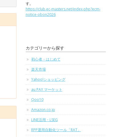
す。
https://club.ec-masters.net/index.php?ecm-
notice-obon2026
カテゴリーから探す
初心者・はじめて
楽天市場
Yahoo!ショッピング
au PAY マーケット
Qoo10
Amazon.co.jp
LINE活用・LSEG
RPP運用自動化ツール「RAT」