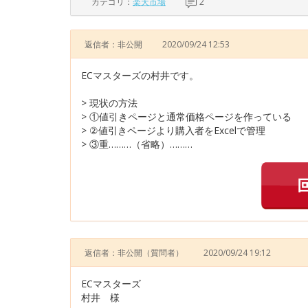
カテゴリ：
楽天市場
2
返信者：非公開
2020/09/24 12:53
ECマスターズの村井です。
> 現状の方法
> ①値引きページと通常価格ページを作っている
> ②値引きページより購入者をExcelで管理
> ③重………（省略）………
返信者：非公開
（質問者）
2020/09/24 19:12
ECマスターズ
村井 様