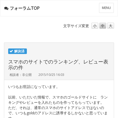
フォーラムTOP
メ
MENU
ニ
ュ
ー
文字サイズ
変更
小
中
大
解決済
スマホのサイトでのランキング、レビュー表
示の件
相談者：非公開
2015/10/25 16:03
いつもお世話になっています。
以前、いただいた情報で、スマホのゴールドサイトに ラン
キングやレビューを入れたものを作ってもらっています。
ただ、それは、通常のスマホのサイトアドレスではないの
で、いつもgoldのアドレスに誘導するしかないと思っていま