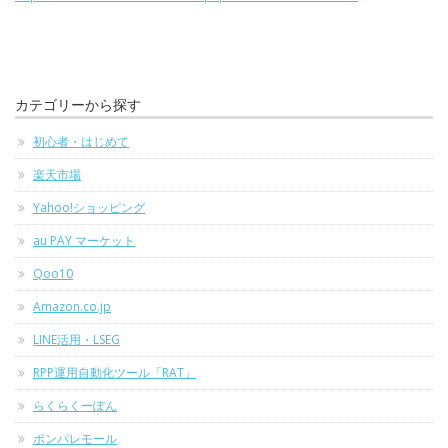
カテゴリーから探す
初心者・はじめて
楽天市場
Yahoo!ショッピング
au PAY マーケット
Qoo10
Amazon.co.jp
LINE活用・LSEG
RPP運用自動化ツール「RAT」
らくらくーぽん
ポンパレモール