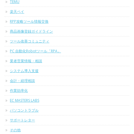
TEMU
楽天ペイ
RPP攻略ツール情報交換
商品画像登録ガイドライン
ツール改善コミュニティ
PC 自動化Robotツール「RPA」
業者営業情報・相談
システム導入支援
会計・経理相談
作業効率化
EC MASTERS LABS
パソコントラブル
サポートレター
その他