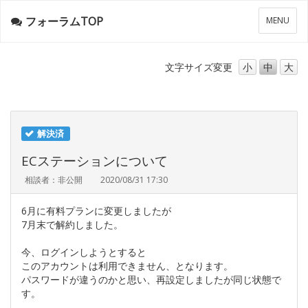
フォーラムTOP
メ
MENU
ニ
ュ
ー
文字サイズ
変更
小
中
大
解決済
ECステーションについて
相談者：非公開
2020/08/31 17:30
6月に有料プランに変更しましたが
7月末で解約しました。
今、ログインしようとすると
このアカウントは利用できません、となります。
パスワードが違うのかと思い、再設定しましたが同じ状態で
す。