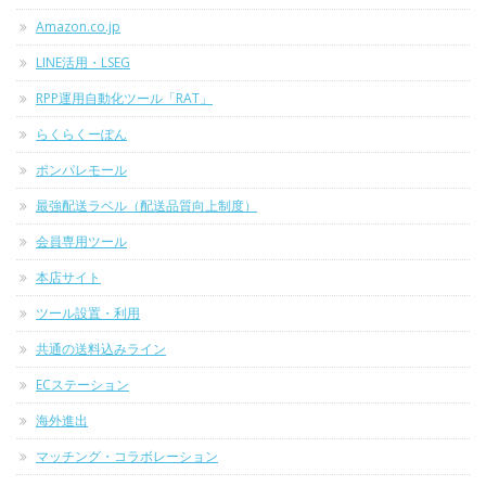
Amazon.co.jp
LINE活用・LSEG
RPP運用自動化ツール「RAT」
らくらくーぽん
ポンパレモール
最強配送ラベル（配送品質向上制度）
会員専用ツール
本店サイト
ツール設置・利用
共通の送料込みライン
ECステーション
海外進出
マッチング・コラボレーション