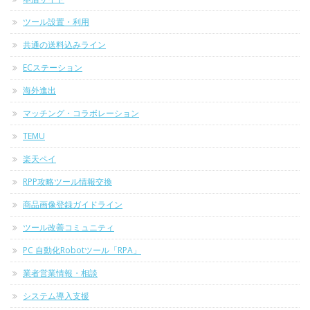
ツール設置・利用
共通の送料込みライン
ECステーション
海外進出
マッチング・コラボレーション
TEMU
楽天ペイ
RPP攻略ツール情報交換
商品画像登録ガイドライン
ツール改善コミュニティ
PC 自動化Robotツール「RPA」
業者営業情報・相談
システム導入支援