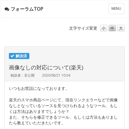
フォーラムTOP
メ
MENU
ニ
ュ
ー
文字サイズ
変更
小
中
大
解決済
画像なしの対応について(楽天)
相談者：非公開
2020/08/21 10:04
いつもお世話になっております。
楽天のスマホ商品ページにて、現在リンクエラーなどで画像
なしとなっているソースを見つけられるようなツール、もし
くは方法はありますでしょうか？
また、そちらを修正できるツール、もしくは方法もありまし
たら教えていただきたいです。