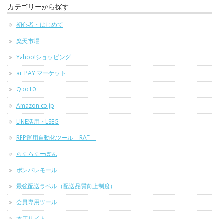
カテゴリーから探す
初心者・はじめて
楽天市場
Yahoo!ショッピング
au PAY マーケット
Qoo10
Amazon.co.jp
LINE活用・LSEG
RPP運用自動化ツール「RAT」
らくらくーぽん
ポンパレモール
最強配送ラベル（配送品質向上制度）
会員専用ツール
本店サイト