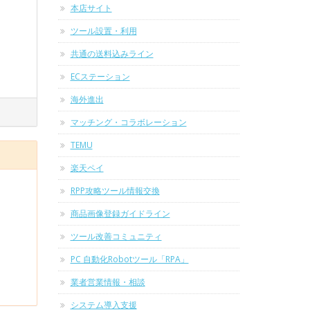
本店サイト
ツール設置・利用
共通の送料込みライン
ECステーション
海外進出
マッチング・コラボレーション
TEMU
楽天ペイ
RPP攻略ツール情報交換
商品画像登録ガイドライン
ツール改善コミュニティ
PC 自動化Robotツール「RPA」
業者営業情報・相談
システム導入支援