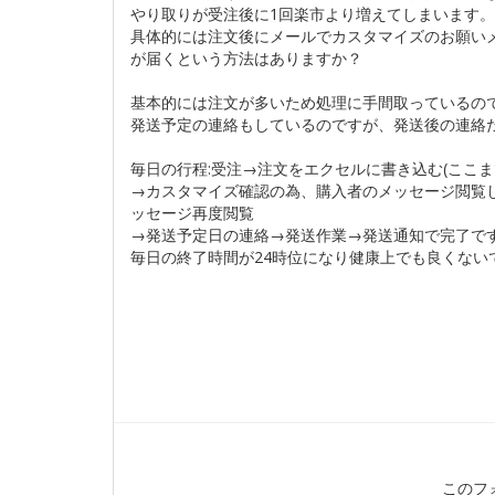
やり取りが受注後に1回楽市より増えてしまいます
具体的には注文後にメールでカスタマイズのお願い
が届くという方法はありますか？
基本的には注文が多いため処理に手間取っているの
発送予定の連絡もしているのですが、発送後の連絡
毎日の行程:受注→注文をエクセルに書き込む(ここ
→カスタマイズ確認の為、購入者のメッセージ閲覧
ッセージ再度閲覧
→発送予定日の連絡→発送作業→発送通知で完了で
毎日の終了時間が24時位になり健康上でも良くない
このフ