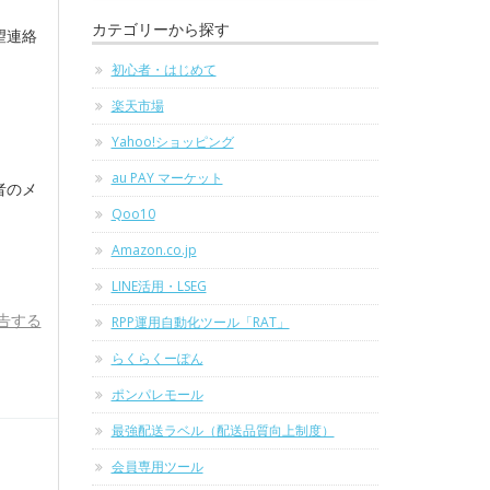
カテゴリーから探す
望連絡
初心者・はじめて
楽天市場
Yahoo!ショッピング
au PAY マーケット
者のメ
Qoo10
Amazon.co.jp
LINE活用・LSEG
告する
RPP運用自動化ツール「RAT」
らくらくーぽん
ポンパレモール
最強配送ラベル（配送品質向上制度）
会員専用ツール