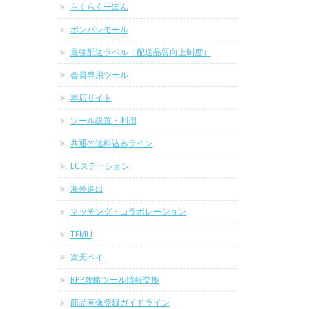
らくらくーぽん
ポンパレモール
最強配送ラベル（配送品質向上制度）
会員専用ツール
本店サイト
ツール設置・利用
共通の送料込みライン
ECステーション
海外進出
マッチング・コラボレーション
TEMU
楽天ペイ
RPP攻略ツール情報交換
商品画像登録ガイドライン