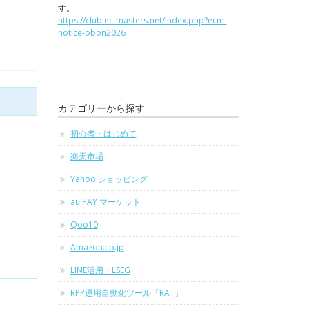
す。
https://club.ec-masters.net/index.php?ecm-
notice-obon2026
カテゴリーから探す
初心者・はじめて
楽天市場
Yahoo!ショッピング
au PAY マーケット
Qoo10
Amazon.co.jp
LINE活用・LSEG
RPP運用自動化ツール「RAT」