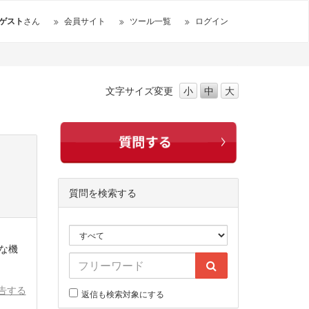
ゲスト
さん
会員サイト
ツール一覧
ログイン
文字サイズ
変更
小
中
大
質問を検索する
な機
告する
返信も検索対象にする