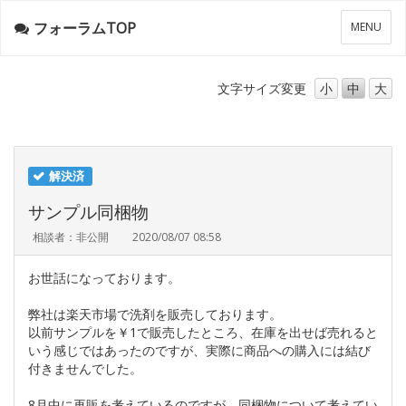
フォーラムTOP
メ
MENU
ニ
ュ
ー
文字サイズ
変更
小
中
大
解決済
サンプル同梱物
相談者：非公開
2020/08/07 08:58
お世話になっております。
弊社は楽天市場で洗剤を販売しております。
以前サンプルを￥1で販売したところ、在庫を出せば売れると
いう感じではあったのですが、実際に商品への購入には結び
付きませんでした。
8月中に再販を考えているのですが、同梱物について考えてい