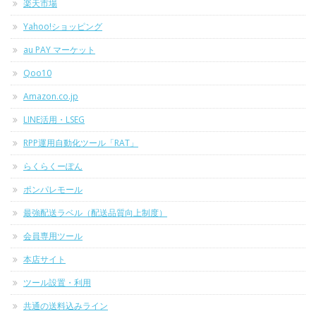
楽天市場
Yahoo!ショッピング
au PAY マーケット
Qoo10
Amazon.co.jp
LINE活用・LSEG
RPP運用自動化ツール「RAT」
らくらくーぽん
ポンパレモール
最強配送ラベル（配送品質向上制度）
会員専用ツール
本店サイト
ツール設置・利用
共通の送料込みライン