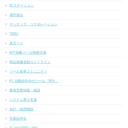
ECステーション
海外進出
マッチング・コラボレーション
TEMU
楽天ペイ
RPP攻略ツール情報交換
商品画像登録ガイドライン
ツール改善コミュニティ
PC 自動化Robotツール「RPA」
業者営業情報・相談
システム導入支援
会計・経理相談
作業効率化
EC MASTERS LABS