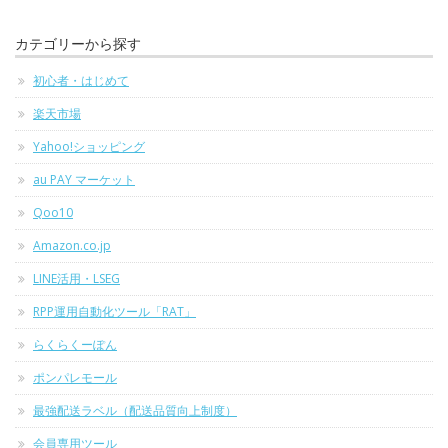
カテゴリーから探す
初心者・はじめて
楽天市場
Yahoo!ショッピング
au PAY マーケット
Qoo10
Amazon.co.jp
LINE活用・LSEG
RPP運用自動化ツール「RAT」
らくらくーぽん
ポンパレモール
最強配送ラベル（配送品質向上制度）
会員専用ツール