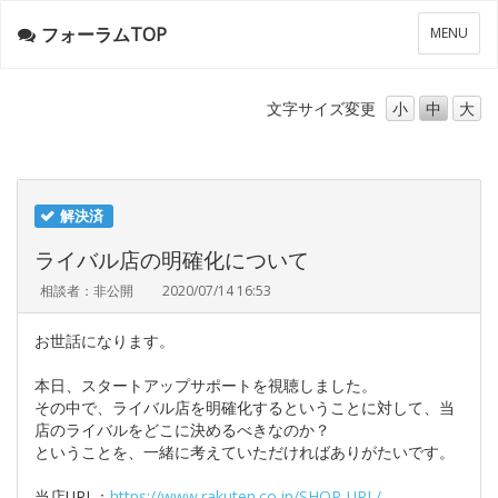
フォーラムTOP
メ
MENU
ニ
ュ
ー
文字サイズ
変更
小
中
大
解決済
ライバル店の明確化について
相談者：非公開
2020/07/14 16:53
お世話になります。
本日、スタートアップサポートを視聴しました。
その中で、ライバル店を明確化するということに対して、当
店のライバルをどこに決めるべきなのか？
ということを、一緒に考えていただければありがたいです。
当店URL：
https://www.rakuten.co.jp/SHOP-URL/