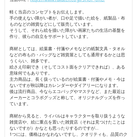
軽く当店のコンセプトをお伝えします。
手の使えない障がい者が、口や足で描いた絵を、紙製品・布
ものなどの雑貨などにして販売しています。
そうして、それら絵を描いた障がい画家たちの生活の基盤を
作り、彼らの自立をサポートしています。
商材としては、絵葉書・付箋やメモなどの紙製文具・タオル
などの布もの・バッグなど雑貨屋としても通用するかとは思
うくらい、雑多です。
絵さえ印刷でき（そしてコスト面をクリアできれば）、ある
意味何でもありです。
主力商品は、長く扱っているのが絵葉書・付箋やメモ・今は
ないですが秋以降はカレンダーやダイアリーになります。
後は流行商品、今ならエコバッグやマステなど、また最近は
メーカーとコラボグッズと称して、オリジナルグッズを作っ
ています。
商材から見ると、ライバルはキャラクターを取り扱うような
雑貨店や、絵に重点を置いた雑貨店（それは見つけたことは
ないですが）かなとも思ったりするのですが…
1つには、価格はかなわないですし、クオリティも、品質のク