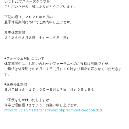
いつもECマスターズクラブを
ご利用いただき、誠にありがとうございます。
下記の通り、２０２６年８月の
夏季休業期間についてご案内申し上げます。
夏季休業期間
２０２６年８月８日（土）〜１６日（日）
■フォーラム対応について
休業期間中は、お問い合わせやフォーラムへのご投稿は可能ですが、
ご返信は休業明けの８月１７日（月）１０時より順次対応させていただきま
す。
■返答停止期間
８月７日（金）１７：００〜８月１７日（月）０９：５９
ご不便をおかけいたしますが、
何卒ご理解賜りますよう、お願い申し上げます。
https://club.ec-masters.net/index.php?ecm-notice-obon2026