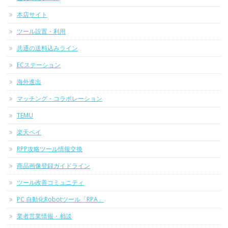
本店サイト
ツール設置・利用
共通の送料込みライン
ECステーション
海外進出
マッチング・コラボレーション
TEMU
楽天ペイ
RPP攻略ツール情報交換
商品画像登録ガイドライン
ツール改善コミュニティ
PC 自動化Robotツール「RPA」
業者営業情報・相談