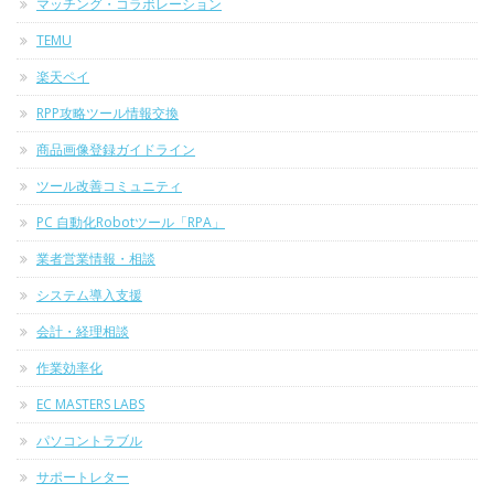
マッチング・コラボレーション
TEMU
楽天ペイ
RPP攻略ツール情報交換
商品画像登録ガイドライン
ツール改善コミュニティ
PC 自動化Robotツール「RPA」
業者営業情報・相談
システム導入支援
会計・経理相談
作業効率化
EC MASTERS LABS
パソコントラブル
サポートレター