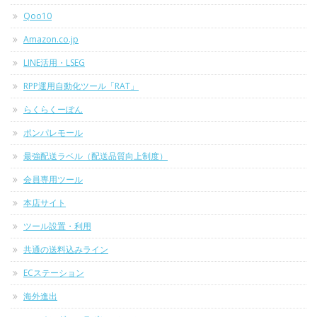
Qoo10
Amazon.co.jp
LINE活用・LSEG
RPP運用自動化ツール「RAT」
らくらくーぽん
ポンパレモール
最強配送ラベル（配送品質向上制度）
会員専用ツール
本店サイト
ツール設置・利用
共通の送料込みライン
ECステーション
海外進出