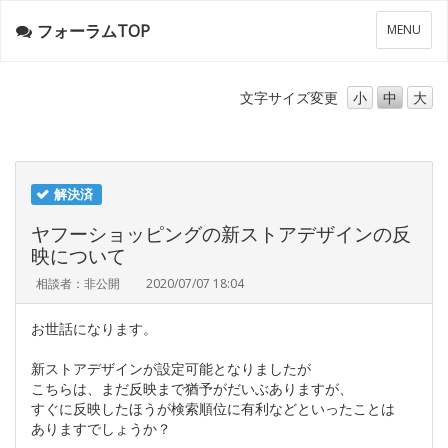
フォーラムTOP
メ
MENU
ニ
ュ
ー
文字サイズ
変更
小
中
大
解決済
ヤフーショッピングの新ストアデザインの反
映について
相談者：非公開
2020/07/07 18:04
お世話になります。
新ストアデザインが設定可能となりましたが
こちらは、まだ反映まで猶予がだいぶありますが、
すぐに反映したほうが検索順位に有利などといったことは
ありますでしょうか？