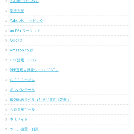
初心者・はじめて
楽天市場
Yahoo!ショッピング
au PAY マーケット
Qoo10
Amazon.co.jp
LINE活用・LSEG
RPP運用自動化ツール「RAT」
らくらくーぽん
ポンパレモール
最強配送ラベル（配送品質向上制度）
会員専用ツール
本店サイト
ツール設置・利用