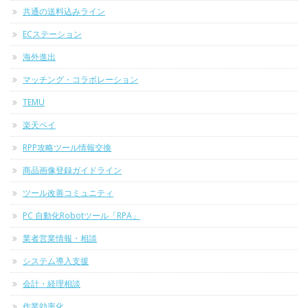
共通の送料込みライン
ECステーション
海外進出
マッチング・コラボレーション
TEMU
楽天ペイ
RPP攻略ツール情報交換
商品画像登録ガイドライン
ツール改善コミュニティ
PC 自動化Robotツール「RPA」
業者営業情報・相談
システム導入支援
会計・経理相談
作業効率化