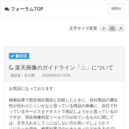
フォーラムTOP
メ
MENU
ニ
ュ
ー
文字サイズ
変更
小
中
大
解決済
楽天画像のガイドライン「△」について
相談者：非公開
2020/06/29 16:36
お世話になっております。
検索結果で競合他社製品と比較したときに、自社商品の優位
性が伝わりにくいかなと思っている商品の画像に、自社で行
っているサービスをテキストで表記しようかと思っているの
ですが、現在画像判定ツールで◎が出ているものに関して
は、文字入れをして△にはしない方が良いでしょうか？
△になった場合、検索結果でのペナルティなどがあるのでし