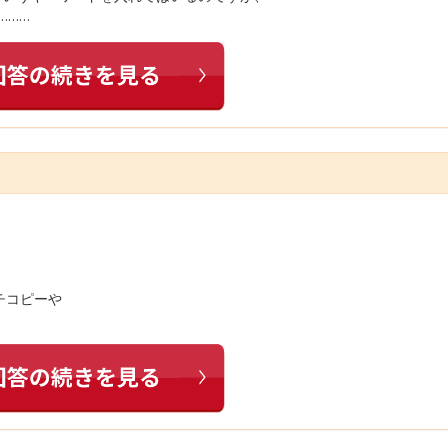
………
チコピーや