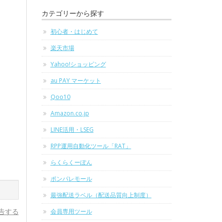
カテゴリーから探す
初心者・はじめて
楽天市場
Yahoo!ショッピング
au PAY マーケット
Qoo10
Amazon.co.jp
LINE活用・LSEG
RPP運用自動化ツール「RAT」
らくらくーぽん
ポンパレモール
最強配送ラベル（配送品質向上制度）
告する
会員専用ツール