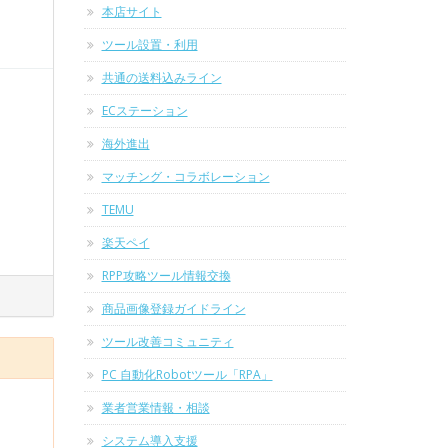
本店サイト
ツール設置・利用
共通の送料込みライン
ECステーション
海外進出
マッチング・コラボレーション
TEMU
楽天ペイ
RPP攻略ツール情報交換
商品画像登録ガイドライン
ツール改善コミュニティ
PC 自動化Robotツール「RPA」
業者営業情報・相談
システム導入支援