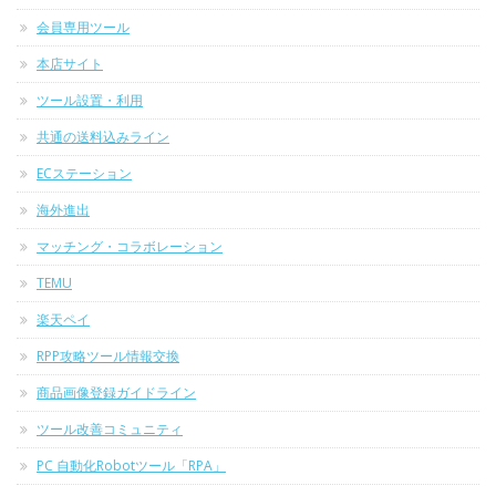
会員専用ツール
本店サイト
ツール設置・利用
共通の送料込みライン
ECステーション
海外進出
マッチング・コラボレーション
TEMU
楽天ペイ
RPP攻略ツール情報交換
商品画像登録ガイドライン
ツール改善コミュニティ
PC 自動化Robotツール「RPA」