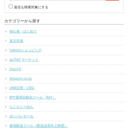
返信も検索対象にする
カテゴリーから探す
初心者・はじめて
楽天市場
Yahoo!ショッピング
au PAY マーケット
Qoo10
Amazon.co.jp
LINE活用・LSEG
RPP運用自動化ツール「RAT」
らくらくーぽん
ポンパレモール
最強配送ラベル（配送品質向上制度）