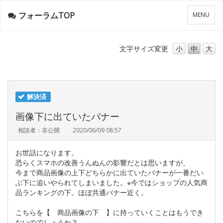
フォーラムTOP
メ
MENU
ニ
ュ
ー
文字サイズ
変更
小
中
大
解決済
画像下に出ていたバナー
相談者：非公開
2020/06/09 08:57
お世話になります。
恐らくスマホの改善うんぬんの影響だとは思いますが、
今まで商品画像の上下どちらかに出ていたバナーが一番だい
ぶ下に追いやられてしまいました。※今ではショップの人気商
品ランキングの下。ほぼ共通バナー近く。
こちらを【 商品画像の下 】に持っていくことはもうでき
ないのでしょうか？