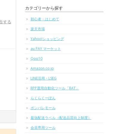
カテゴリーから探す
初心者・はじめて
告する
楽天市場
Yahoo!ショッピング
au PAY マーケット
Qoo10
Amazon.co.jp
LINE活用・LSEG
RPP運用自動化ツール「RAT」
らくらくーぽん
ポンパレモール
最強配送ラベル（配送品質向上制度）
会員専用ツール