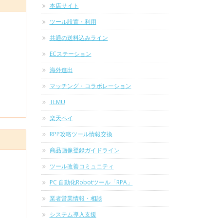
本店サイト
ツール設置・利用
共通の送料込みライン
ECステーション
海外進出
マッチング・コラボレーション
TEMU
楽天ペイ
RPP攻略ツール情報交換
商品画像登録ガイドライン
ツール改善コミュニティ
PC 自動化Robotツール「RPA」
業者営業情報・相談
システム導入支援