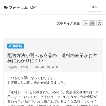
フォーラムTOP
メ
MENU
ニ
ュ
ー
文字サイズ
変更
小
中
大
解決済
配送方法が選べる商品の、送料の表示がお客
様にわかりにくい
相談者：非公開
2020/05/30 14:18
いつもお世話になっております。
お客様よりお問い合わせがありました。
「送料が300円と記載されているのに、商品注文画面では600
円になっていました。どういうことでしょうか？合計金額が
変わっているのでこれは騙されているような気持ちになって