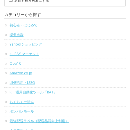
返信も検索対象にする
カテゴリーから探す
初心者・はじめて
楽天市場
Yahoo!ショッピング
au PAY マーケット
Qoo10
Amazon.co.jp
LINE活用・LSEG
RPP運用自動化ツール「RAT」
らくらくーぽん
ポンパレモール
最強配送ラベル（配送品質向上制度）