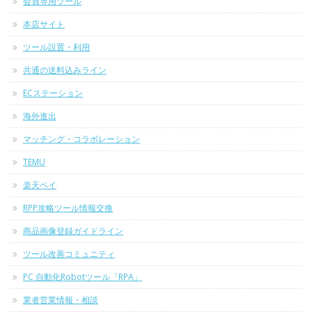
会員専用ツール
本店サイト
ツール設置・利用
共通の送料込みライン
ECステーション
海外進出
マッチング・コラボレーション
TEMU
楽天ペイ
RPP攻略ツール情報交換
商品画像登録ガイドライン
ツール改善コミュニティ
PC 自動化Robotツール「RPA」
業者営業情報・相談