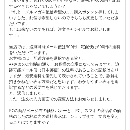
しまいます。送料が600円かかるなら、最初から600円と記載
するべきじゃないでしょうか？
それと、メルマガを配信希望のまま購入ボタンを押してしま
いました。配信は希望しないのでそちらも変更していただき
たいです。
もし出来ないのであれば、注文キャンセルでお願いしま
す！」
当店では、追跡可能メール便は300円、宅配便は600円の送料
をいただいています。
お客様には、配送方法を選択できる旨と、
●●さまのご指摘の通り、お客様の立場になってみますと、追
跡可能メール便（日本郵便）の送料であることの記載はあり
ますが、最安送料を優先して表示されていることで、誤解を
招きかねない表示方法だと思います。わかりやすい表示を追
記するなどの必要性を感じております。
と、返信しました。
また、注文の入力画面での変更方法もお知らせしました。
PCの商品ページ右の価格バナーと、PC、スマホの商品名の価
格のしたの枠線内の送料表示は、ショップ側で、文言を変え
ることはできますか？