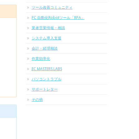
ツール改善コミュニティ
PC 自動化Robotツール「RPA」
業者営業情報・相談
システム導入支援
会計・経理相談
作業効率化
EC MASTERS LABS
パソコントラブル
サポートレター
その他