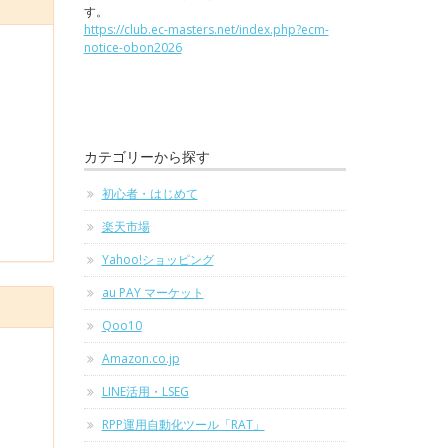
す。
https://club.ec-masters.net/index.php?ecm-
notice-obon2026
カテゴリーから探す
初心者・はじめて
楽天市場
Yahoo!ショッピング
au PAY マーケット
Qoo10
Amazon.co.jp
LINE活用・LSEG
RPP運用自動化ツール「RAT」