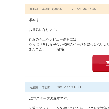
返信者：非公開
（質問者）
2015/11/02 15:36
塚本様
お世話になります。
直近の売上やレビュー作るには、
やっぱりそれらがない状態のページを強化しないと
まだまだ、………（省略）………
返信者：非公開
2015/11/02 16:21
ECマスターズの塚本です。
＞過去のフォーラムを覗いていたら、アクセス対策