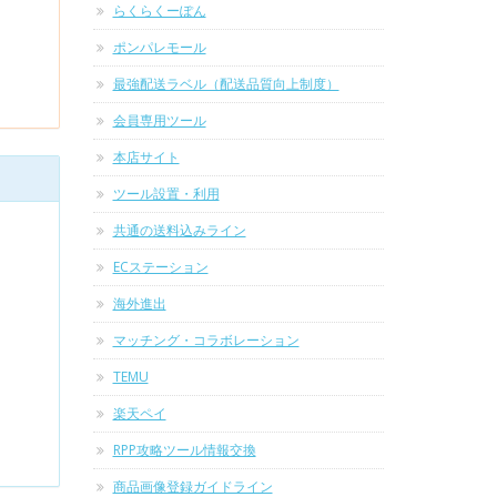
らくらくーぽん
ポンパレモール
最強配送ラベル（配送品質向上制度）
会員専用ツール
本店サイト
ツール設置・利用
共通の送料込みライン
ECステーション
海外進出
マッチング・コラボレーション
TEMU
楽天ペイ
RPP攻略ツール情報交換
商品画像登録ガイドライン