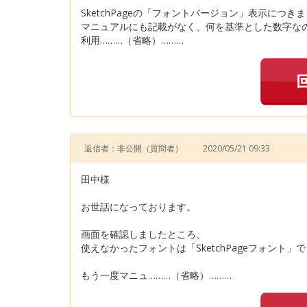
SketchPageの「フォントバージョン」表示につき
マニュアルにも記載がなく、何を基準とした数字な
利用………（省略）………
返信者：非公開
（質問者）
2020/05/21 09:33
田中様
お世話になっております。
画面を確認しましたところ、
使えなかったフォントは「SketchPageフォント」
もう一度マニュ………（省略）………