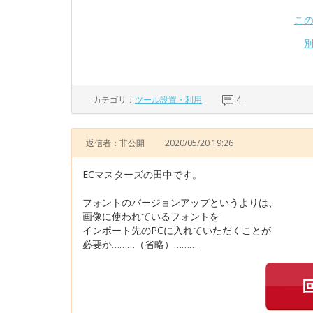
こ
カテゴリ：
ツール設置・利用
4
返信者：非公開
2020/05/20 19:26
ECマスターズの田中です。
フォントのバージョンアップというよりは、
画像に使われているフォントを
インポート先のPCに入れていただくことが
必要か………（省略）………