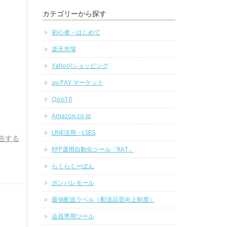
カテゴリーから探す
初心者・はじめて
楽天市場
Yahoo!ショッピング
au PAY マーケット
Qoo10
Amazon.co.jp
LINE活用・LSEG
告する
RPP運用自動化ツール「RAT」
らくらくーぽん
ポンパレモール
最強配送ラベル（配送品質向上制度）
会員専用ツール