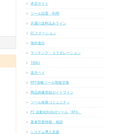
本店サイト
ツール設置・利用
共通の送料込みライン
ECステーション
海外進出
マッチング・コラボレーション
TEMU
楽天ペイ
RPP攻略ツール情報交換
商品画像登録ガイドライン
ツール改善コミュニティ
PC 自動化Robotツール「RPA」
業者営業情報・相談
システム導入支援