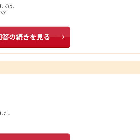
ましては、
のか
でした。