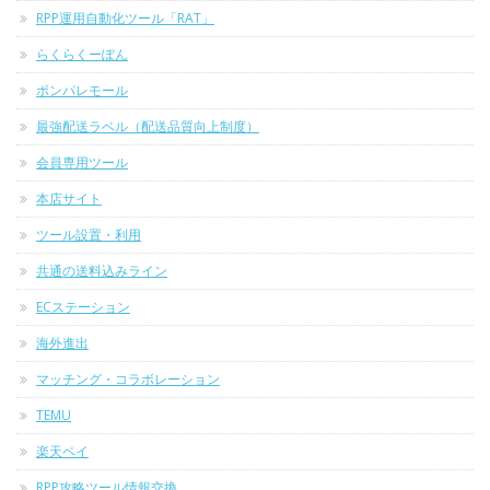
RPP運用自動化ツール「RAT」
らくらくーぽん
ポンパレモール
最強配送ラベル（配送品質向上制度）
会員専用ツール
本店サイト
ツール設置・利用
共通の送料込みライン
ECステーション
海外進出
マッチング・コラボレーション
TEMU
楽天ペイ
RPP攻略ツール情報交換