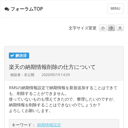
フォーラムTOP
メ
MENU
ニ
ュ
ー
文字サイズ
変更
小
中
大
解決済
楽天の納期情報削除の仕方について
相談者：非公開
2020/05/19 14:39
RMSの納期情報設定で納期情報を新規追加することはできて
も、削除することができません。
使っていないものも増えてきたので、整理したいのですが、
納期情報を削除することはできないのでしょうか？
よろしくお願いします。
キーワード：
納期情報設定