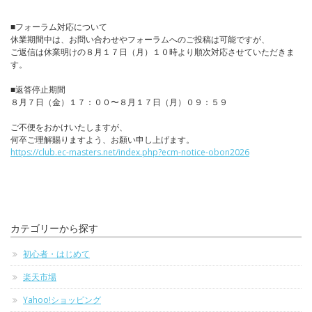
■フォーラム対応について
休業期間中は、お問い合わせやフォーラムへのご投稿は可能ですが、
ご返信は休業明けの８月１７日（月）１０時より順次対応させていただきま
す。
■返答停止期間
８月７日（金）１７：００〜８月１７日（月）０９：５９
ご不便をおかけいたしますが、
何卒ご理解賜りますよう、お願い申し上げます。
https://club.ec-masters.net/index.php?ecm-notice-obon2026
カテゴリーから探す
初心者・はじめて
楽天市場
Yahoo!ショッピング