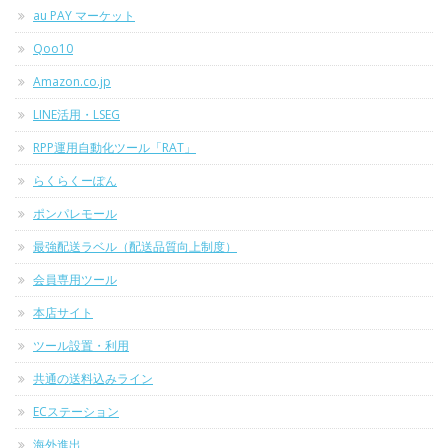
au PAY マーケット
Qoo10
Amazon.co.jp
LINE活用・LSEG
RPP運用自動化ツール「RAT」
らくらくーぽん
ポンパレモール
最強配送ラベル（配送品質向上制度）
会員専用ツール
本店サイト
ツール設置・利用
共通の送料込みライン
ECステーション
海外進出