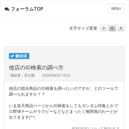
フォーラムTOP
メ
MENU
ニ
ュ
ー
文字サイズ
変更
小
中
大
解決済
他店のID検索の調べ方
相談者：非公開
2020/04/22 16:22
他店の競合商品のID検索を調べたいのですが、どのツールで
調べられますか？？
いま楽天商品ページからID検索をしてもガンダム特集とかプ
ロ野球チームやラグビーなどなどまったく無関係のわーどが
出てきます(^^;
投稿内容について報告する