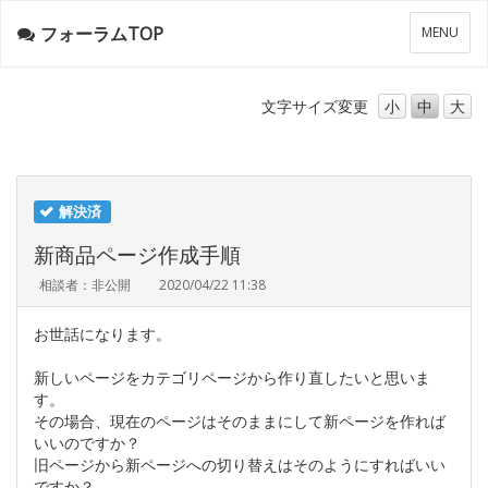
フォーラムTOP
メ
MENU
ニ
ュ
ー
文字サイズ
変更
小
中
大
解決済
新商品ページ作成手順
相談者：非公開
2020/04/22 11:38
お世話になります。
新しいページをカテゴリページから作り直したいと思いま
す。
その場合、現在のページはそのままにして新ページを作れば
いいのですか？
旧ページから新ページへの切り替えはそのようにすればいい
ですか？